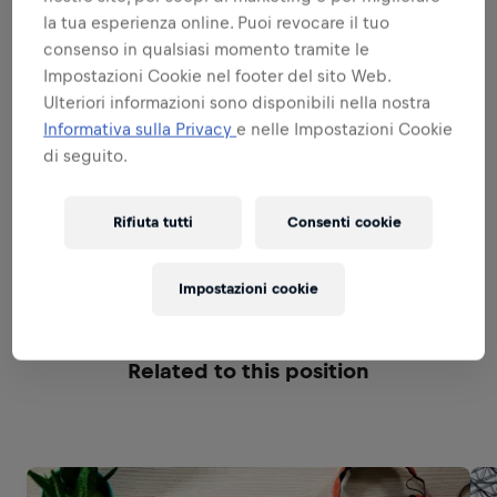
la tua esperienza online. Puoi revocare il tuo
Espandi
consenso in qualsiasi momento tramite le
Impostazioni Cookie nel footer del sito Web.
MARKETING INNOVATION
Ulteriori informazioni sono disponibili nella nostra
Informativa sulla Privacy
e nelle Impostazioni Cookie
di seguito.
DRIVING EFFICIENCY
Rifiuta tutti
Consenti cookie
ORGANISATIONAL CAPABILITIES AND
ENABLING STRUCTURE
Impostazioni cookie
Related to this position