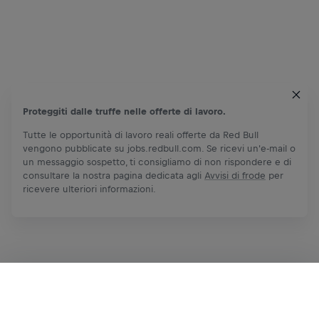
Proteggiti dalle truffe nelle offerte di lavoro.
Tutte le opportunità di lavoro reali offerte da Red Bull
vengono pubblicate su jobs.redbull.com. Se ricevi un'e-mail o
un messaggio sospetto, ti consigliamo di non rispondere e di
consultare la nostra pagina dedicata agli
Avvisi di frode
per
ricevere ulteriori informazioni.
Candidati ora
Condividi