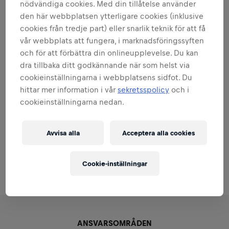
nödvändiga cookies. Med din tillåtelse använder
du vill nå och vilken insats du är beredd att lägga in för
den här webbplatsen ytterligare cookies (inklusive
att nå dit. Vi kommer att ge dig förutsättningarna och
cookies från tredje part) eller snarlik teknik för att få
stödet i din personliga och yrkesmässiga utveckling och
vår webbplats att fungera, i marknadsföringssyften
har du rätt inställning kommer vi ge dig verktygen för
och för att förbättra din onlineupplevelse. Du kan
att ta dig an stora utvecklingsmöjligheter och flera
dra tillbaka ditt godkännande när som helst via
spännande arbetsuppgifter.
cookieinställningarna i webbplatsens sidfot. Du
hittar mer information i vår
sekretsspolicy
och i
cookieinställningarna nedan.
Du kommer i denna roll att utgå hemifrån och ser gärna
att din bostadsort är Jönköping med omnejd. Arbetet
kommer även innefatta ett antal övernattningar i
Avvisa alla
Acceptera alla cookies
samband med säljkonferenser. Rollen tillsätts löpande så
skicka in din ansökan redan idag!
Cookie-inställningar
ANSVARSOMRÅDEN