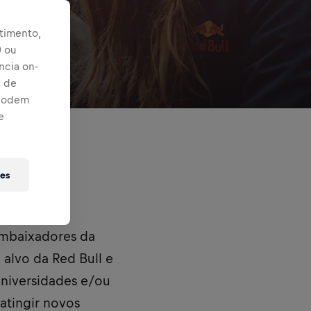
timento,
) ou
ncia on-
s de
 podem
e
ies
embaixadores da
alvo da Red Bull e
universidades e/ou
atingir novos