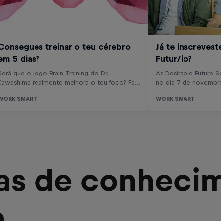
eas de conheci
a