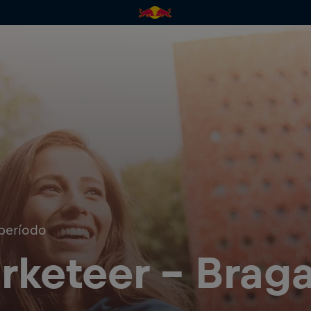
período
rketeer - Brag