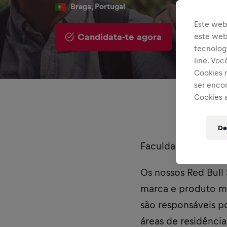
Braga, Portugal
Este web
Candidata-te agora
este webs
Parti
tecnologi
line. Vo
Cookies 
ser enco
Cookies 
De
Faculdade alvo: Un
Os nossos Red Bull
marca e produto ma
são responsáveis p
áreas de residênci