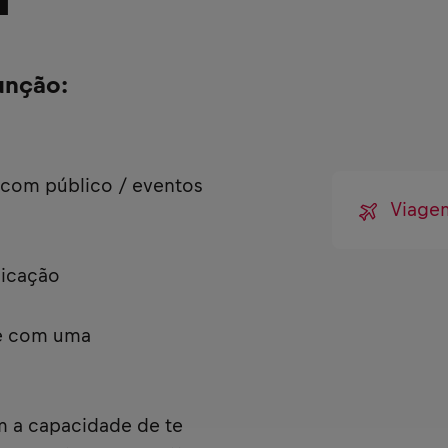
unção:
 com público / eventos
Viage
nicação
 e com uma
m a capacidade de te