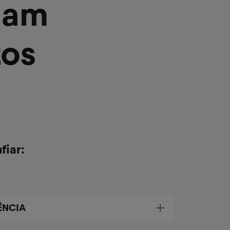
nam
tos
fiar:
ÊNCIA