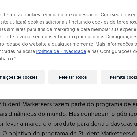
site utiliza cookies tecnicamente necessários. Com seu consen
ite utilizará cookies adicionais (incluindo cookies de terceiros
lhar
as similares para fins de marketing e para melhorar sua experiê
cê pode revogar seu consentimento por meio das Configuraçõe
no rodapé do website a qualquer momento. Mais informações
ntradas na nossa
Política de Privacidade
e nas Configurações d
abaixo.”
finições de cookies
Rejeitar Todos
Permitir cook
iversidade do Minho / IPCA
 Student Marketeers fazem parte do programa de 
is dinâmicos do mundo. Eles conhecem o público 
or levar a marca e o produto para dentro das suas 
a. O objetivo do programa de Student Marketeers é 