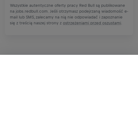
Wszystkie autentyczne oferty pracy Red Bull są publikowane
na jobs.redbull.com. Jeśli otrzymasz podejrzaną wiadomość e-
mail lub SMS, zalecamy na nią nie odpowiadać i zapoznanie
się z treścią naszej strony z
ostrzeżeniami przed oszustami
.
Zgłoś się teraz
Udostępnij