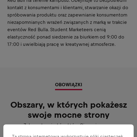
Red Bull na terenie kampusu. Obejmuje to bezpośredni
kontakt z konsumentami i klientami, stwarzanie okazji do
spróbowania produktu oraz zapewnianie konsumentom
niezapomnianych wrażeń związanych z marką w trakcie
eventów Red Bulla. Student Marketeers cenią
elastyczność ponad siedzenie za biurkiem od 9:00 do
17:00 i uwielbiają pracę w kreatywnej atmosferze.
OBOWIĄZKI
Obszary, w których pokażesz
swoje mocne strony
Zakres obowiązków, które Ci powierzymy:
Ta strona internetowa wykorzystuje pliki ciasteczek