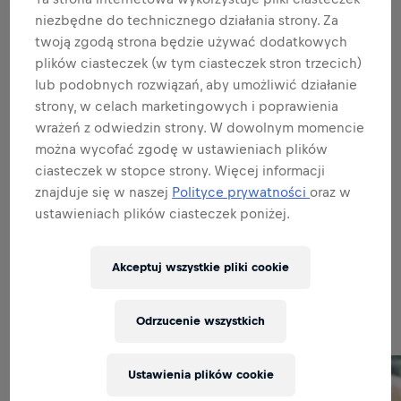
rozwiń listę
niezbędne do technicznego działania strony. Za
twoją zgodą strona będzie używać dodatkowych
BĄDŹ AMBASADOREM MARKI I
PRODUKTU
plików ciasteczek (w tym ciasteczek stron trzecich)
lub podobnych rozwiązań, aby umożliwić działanie
strony, w celach marketingowych i poprawienia
BĄDŹ EKSPERTEM DS. SPRZEDAŻY
wrażeń z odwiedzin strony. W dowolnym momencie
można wycofać zgodę w ustawieniach plików
ciasteczek w stopce strony. Więcej informacji
PERFEKCJA W WYKONYWANIU ZADAŃ
znajduje się w naszej
Polityce prywatności
oraz w
ustawieniach plików ciasteczek poniżej.
Akceptuj wszystkie pliki cookie
Related to this position
Odrzucenie wszystkich
Ustawienia plików cookie