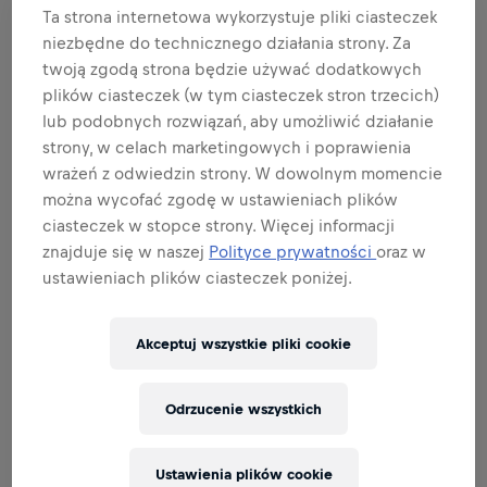
rozwiń listę
Ta strona internetowa wykorzystuje pliki ciasteczek
niezbędne do technicznego działania strony. Za
twoją zgodą strona będzie używać dodatkowych
BĄDŹ AMBASADOREM MARKI I
plików ciasteczek (w tym ciasteczek stron trzecich)
PRODUKTU
lub podobnych rozwiązań, aby umożliwić działanie
strony, w celach marketingowych i poprawienia
wrażeń z odwiedzin strony. W dowolnym momencie
można wycofać zgodę w ustawieniach plików
BĄDŹ EKSPERTEM DS. SPRZEDAŻY
ciasteczek w stopce strony. Więcej informacji
znajduje się w naszej
Polityce prywatności
oraz w
ustawieniach plików ciasteczek poniżej.
PERFEKCJA W WYKONYWANIU ZADAŃ
Akceptuj wszystkie pliki cookie
Odrzucenie wszystkich
Related to this position
Ustawienia plików cookie