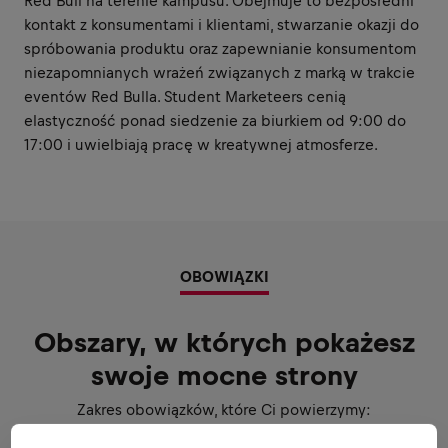
Red Bull na terenie kampusu. Obejmuje to bezpośredni
kontakt z konsumentami i klientami, stwarzanie okazji do
spróbowania produktu oraz zapewnianie konsumentom
niezapomnianych wrażeń związanych z marką w trakcie
eventów Red Bulla. Student Marketeers cenią
elastyczność ponad siedzenie za biurkiem od 9:00 do
17:00 i uwielbiają pracę w kreatywnej atmosferze.
OBOWIĄZKI
Obszary, w których pokażesz
swoje mocne strony
Zakres obowiązków, które Ci powierzymy: