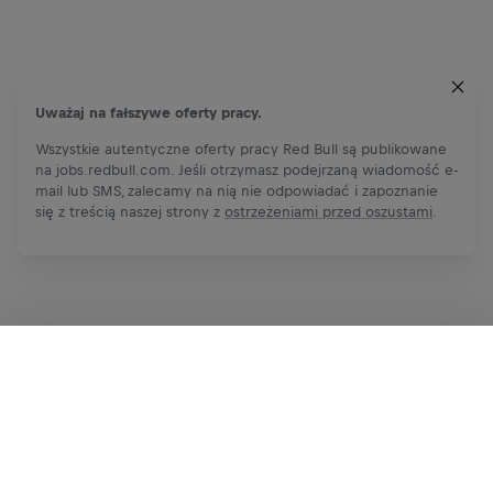
Uważaj na fałszywe oferty pracy.
Wszystkie autentyczne oferty pracy Red Bull są publikowane
na jobs.redbull.com. Jeśli otrzymasz podejrzaną wiadomość e-
mail lub SMS, zalecamy na nią nie odpowiadać i zapoznanie
się z treścią naszej strony z
ostrzeżeniami przed oszustami
.
Zgłoś się teraz
Udostępnij