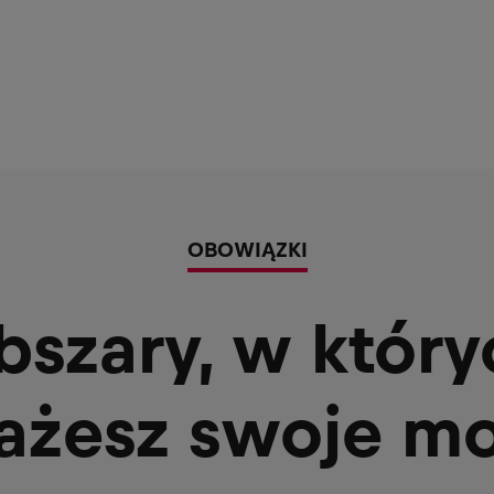
OBOWIĄZKI
bszary, w który
ażesz swoje m