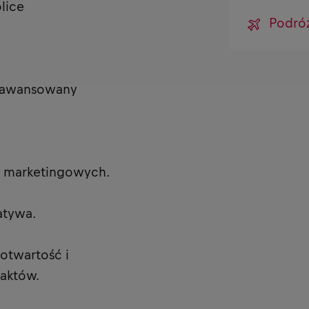
lice
Podró
zaawansowany
ań marketingowych.
atywa.
otwartość i
taktów.