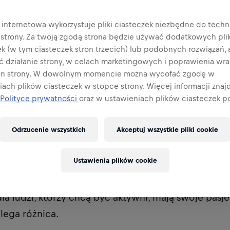
a internetowa wykorzystuje pliki ciasteczek niezbędne do tech
ij
a strony. Za twoją zgodą strona będzie używać dodatkowych pl
ek (w tym ciasteczek stron trzecich) lub podobnych rozwiązań,
ć działanie strony, w celach marketingowych i poprawienia wra
in strony. W dowolnym momencie można wycofać zgodę w
ach plików ciasteczek w stopce strony. Więcej informacji znajd
Polityce prywatności
oraz w ustawieniach plików ciasteczek po
Odrzucenie wszystkich
Akceptuj wszystkie pliki cookie
ull stworzył nie tylko nowy produkt, ale również c
Ustawienia plików cookie
w – napoje energetyczne. Dzisiaj firma Red Bull t
h i ponad 6 miliardów sprzedanych puszek rocznie.
la ludzi, którzy chcą być aktywni, mają swoje pasje 
lega różnica.