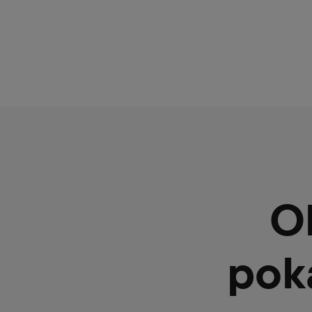
O
pok