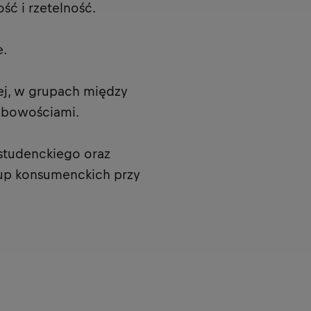
ść i rzetelność.
e.
j, w grupach między
sobowościami.
studenckiego oraz
up konsumenckich przy