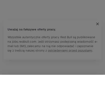
Uważaj na fałszywe oferty pracy.
Wszystkie autentyczne oferty pracy Red Bull są publikowane
na jobs.redbull.com. Jeśli otrzymasz podejrzaną wiadomość e-
mail lub SMS, zalecamy na nią nie odpowiadać i zapoznanie
się z treścią naszej strony z
ostrzeżeniami przed oszustami
.
Zgłoś się teraz
Udostępnij