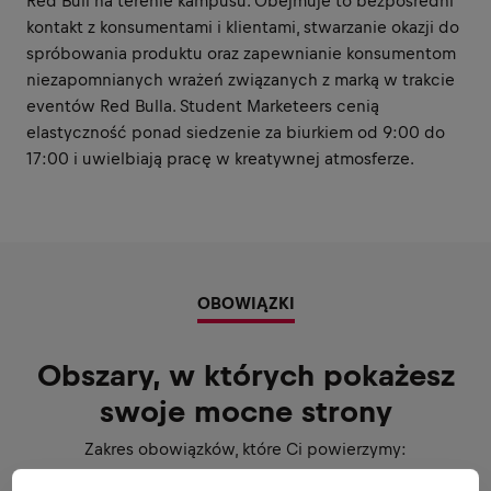
Red Bull na terenie kampusu. Obejmuje to bezpośredni
kontakt z konsumentami i klientami, stwarzanie okazji do
spróbowania produktu oraz zapewnianie konsumentom
niezapomnianych wrażeń związanych z marką w trakcie
eventów Red Bulla. Student Marketeers cenią
elastyczność ponad siedzenie za biurkiem od 9:00 do
17:00 i uwielbiają pracę w kreatywnej atmosferze.
OBOWIĄZKI
Obszary, w których pokażesz
swoje mocne strony
Zakres obowiązków, które Ci powierzymy: