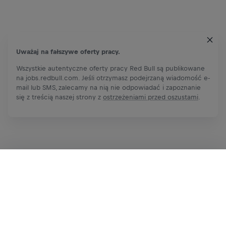
Uważaj na fałszywe oferty pracy.
Wszystkie autentyczne oferty pracy Red Bull są publikowane
na jobs.redbull.com. Jeśli otrzymasz podejrzaną wiadomość e-
mail lub SMS, zalecamy na nią nie odpowiadać i zapoznanie
się z treścią naszej strony z
ostrzeżeniami przed oszustami
.
Zgłoś się teraz
Udostępnij