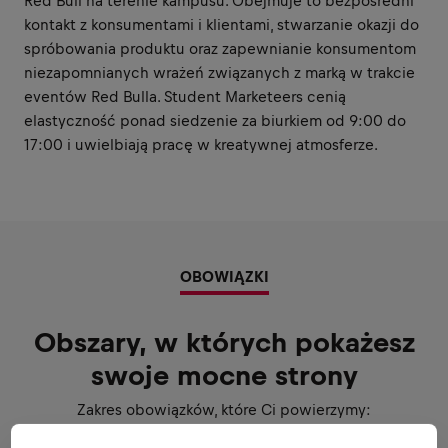
Red Bull na terenie kampusu. Obejmuje to bezpośredni
kontakt z konsumentami i klientami, stwarzanie okazji do
spróbowania produktu oraz zapewnianie konsumentom
niezapomnianych wrażeń związanych z marką w trakcie
eventów Red Bulla. Student Marketeers cenią
elastyczność ponad siedzenie za biurkiem od 9:00 do
17:00 i uwielbiają pracę w kreatywnej atmosferze.
OBOWIĄZKI
Obszary, w których pokażesz
swoje mocne strony
Zakres obowiązków, które Ci powierzymy: