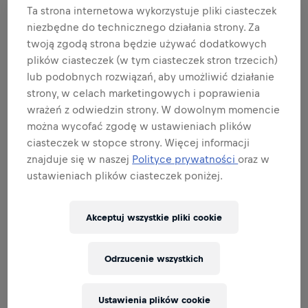
rozwiń listę
Ta strona internetowa wykorzystuje pliki ciasteczek
niezbędne do technicznego działania strony. Za
twoją zgodą strona będzie używać dodatkowych
BĄDŹ AMBASADOREM MARKI I
plików ciasteczek (w tym ciasteczek stron trzecich)
PRODUKTU
lub podobnych rozwiązań, aby umożliwić działanie
strony, w celach marketingowych i poprawienia
wrażeń z odwiedzin strony. W dowolnym momencie
można wycofać zgodę w ustawieniach plików
BĄDŹ EKSPERTEM DS. SPRZEDAŻY
ciasteczek w stopce strony. Więcej informacji
znajduje się w naszej
Polityce prywatności
oraz w
ustawieniach plików ciasteczek poniżej.
PERFEKCJA W WYKONYWANIU ZADAŃ
Akceptuj wszystkie pliki cookie
Odrzucenie wszystkich
Related to this position
Ustawienia plików cookie