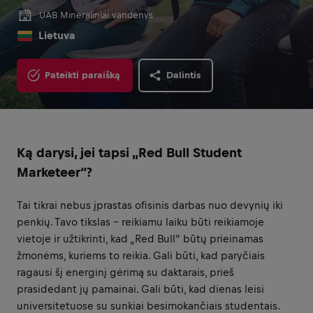
UAB Mineraliniai vandenys
Lietuva
Pateikti paraišką
Dalintis
Ką darysi, jei tapsi „Red Bull Student
Marketeer“?
Tai tikrai nebus įprastas ofisinis darbas nuo devynių iki
penkių. Tavo tikslas – reikiamu laiku būti reikiamoje
vietoje ir užtikrinti, kad „Red Bull“ būtų prieinamas
žmonėms, kuriems to reikia. Gali būti, kad paryčiais
ragausi šį energinį gėrimą su daktarais, prieš
prasidedant jų pamainai. Gali būti, kad dienas leisi
universitetuose su sunkiai besimokančiais studentais.