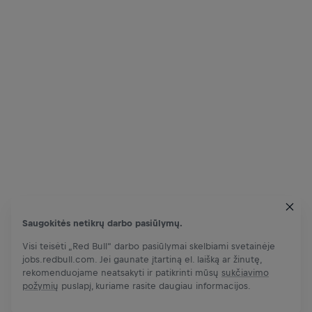
Saugokitės netikrų darbo pasiūlymų.
Visi teisėti „Red Bull“ darbo pasiūlymai skelbiami svetainėje
jobs.redbull.com. Jei gaunate įtartiną el. laišką ar žinutę,
rekomenduojame neatsakyti ir patikrinti mūsų
sukčiavimo
požymių
puslapį, kuriame rasite daugiau informacijos.