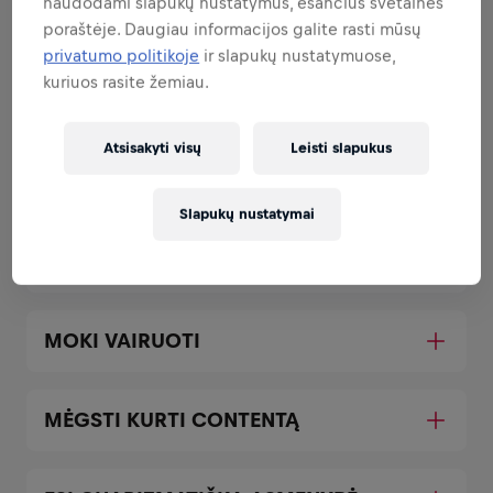
naudodami slapukų nustatymus, esančius svetainės
Visos atsakomybės, kurias tau patikėsime.
poraštėje. Daugiau informacijos galite rasti mūsų
privatumo politikoje
ir slapukų nustatymuose,
kuriuos rasite žemiau.
GAUDAISI GYVENIME
Atsisakyti visų
Leisti slapukus
LANKSTUMAS NĖRA PROBLEMA
Slapukų nustatymai
ESI ĮVYKIŲ CENTRE
MOKI VAIRUOTI
MĖGSTI KURTI CONTENTĄ