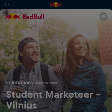
STUDENT JOBS
Nepilnas etatas
Student Marketeer -
Vilnius