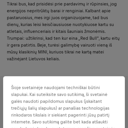
Tikrai bus, kad prisidėsi prie pardavimų ir rūpinsies, jog
energijos nepritrūktų barai ir renginiai. Kalbant apie
pastaruosius, mes irgi juos organizuojame, tad bus
dienų, kurias leisi keisčiausiuose nuotykiuose kartu su
atletais, influenceriais ir kitais šauniais žmonėmis.
Trumpai: užtikrinsi, kad ten kur eina „Red Bull“, kartu eitų
ir gera patirtis. Beje, turėsi galimybę vairuoti vieną iš
mūsų klasikinių MINI, kuriuos tikrai ne kartą matei
važinėjant Lietuvos keliais.
Šioje svetainėje naudojami techniškai būtini
ATSAKOMYBĖS
slapukai. Kai suteiksite savo sutikimą, ši svetainė
galės naudoti papildomus slapukus (įskaitant
trečiųjų šalių slapukus) ar panašias technologijas
Sritys, kurias laikai savo
rinkodaros tikslais ir siekiant pagerinti jūsų patirtį
stiprybėmis.
internete. Savo sutikimą galite bet kada atšaukti