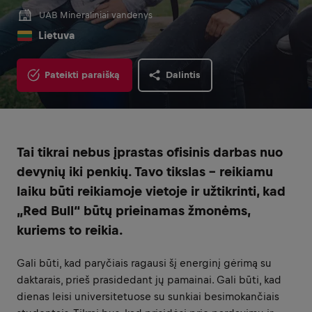
UAB Mineraliniai vandenys
Lietuva
Pateikti paraišką
Dalintis
Tai tikrai nebus įprastas ofisinis darbas nuo
devynių iki penkių. Tavo tikslas – reikiamu
laiku būti reikiamoje vietoje ir užtikrinti, kad
„Red Bull“ būtų prieinamas žmonėms,
kuriems to reikia.
Gali būti, kad paryčiais ragausi šį energinį gėrimą su
daktarais, prieš prasidedant jų pamainai. Gali būti, kad
dienas leisi universitetuose su sunkiai besimokančiais