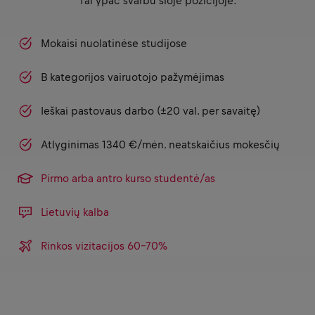
Tai ypač svarbu šioje pozicijoje:
Mokaisi nuolatinėse studijose
B kategorijos vairuotojo pažymėjimas
Ieškai pastovaus darbo (±20 val. per savaitę)
Atlyginimas 1340 €/mėn. neatskaičius mokesčių
Pirmo arba antro kurso studentė/as
Lietuvių kalba
Rinkos vizitacijos 60-70%