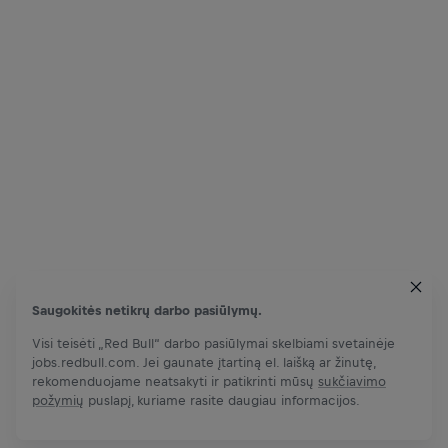
Saugokitės netikrų darbo pasiūlymų.
Visi teisėti „Red Bull“ darbo pasiūlymai skelbiami svetainėje
jobs.redbull.com. Jei gaunate įtartiną el. laišką ar žinutę,
rekomenduojame neatsakyti ir patikrinti mūsų
sukčiavimo
požymių
puslapį, kuriame rasite daugiau informacijos.