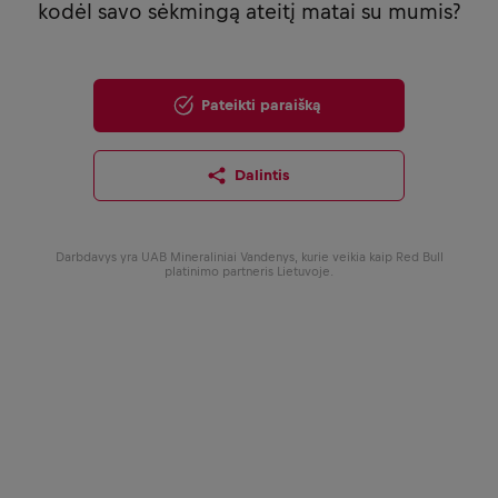
kodėl savo sėkmingą ateitį matai su mumis?
Pateikti paraišką
Dalintis
Darbdavys yra UAB Mineraliniai Vandenys, kurie veikia kaip Red Bull
platinimo partneris Lietuvoje.