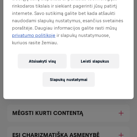
rinkodaros tikslais ir siekiant pagerinti jūsų patirtį
internete. Savo sutikimą galite bet kada atšaukti
naudodami slapukų nustatymus, esančius svetainės
GAUDAISI GYVENIME
poraštėje. Daugiau informacijos galite rasti mūsų
privatumo politikoje
ir slapukų nustatymuose,
kuriuos rasite žemiau.
LANKSTUMAS NĖRA PROBLEMA
Atsisakyti visų
Leisti slapukus
ESI ĮVYKIŲ CENTRE
Slapukų nustatymai
MOKI VAIRUOTI
MĖGSTI KURTI CONTENTĄ
ESI CHARIZMATIŠKA ASMENYBĖ