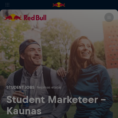
STUDENT JOBS
Nepilnas etatas
Student Marketeer -
Kaunas