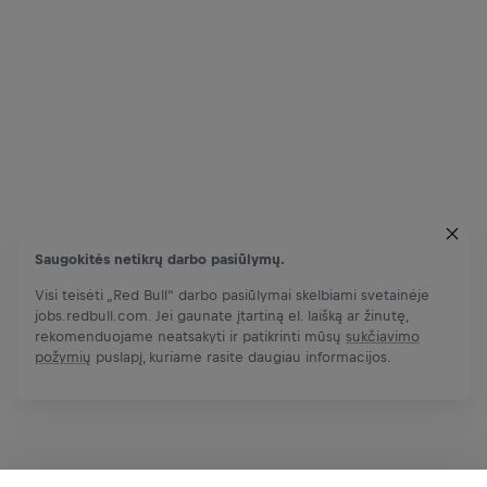
Saugokitės netikrų darbo pasiūlymų.
Visi teisėti „Red Bull“ darbo pasiūlymai skelbiami svetainėje
jobs.redbull.com. Jei gaunate įtartiną el. laišką ar žinutę,
rekomenduojame neatsakyti ir patikrinti mūsų
sukčiavimo
požymių
puslapį, kuriame rasite daugiau informacijos.