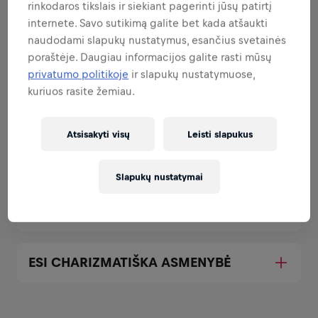
rinkodaros tikslais ir siekiant pagerinti jūsų patirtį
internete. Savo sutikimą galite bet kada atšaukti
naudodami slapukų nustatymus, esančius svetainės
GAUDAISI GYVENIME
poraštėje. Daugiau informacijos galite rasti mūsų
privatumo politikoje
ir slapukų nustatymuose,
kuriuos rasite žemiau.
LANKSTUMAS NĖRA PROBLEMA
Atsisakyti visų
Leisti slapukus
ESI ĮVYKIŲ CENTRE
Slapukų nustatymai
MOKI VAIRUOTI
ESI CHARIZMATIŠKA ASMENYBĖ