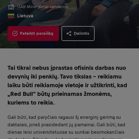
UAB Mineraliniai vandenys
Lietuva
Pateikti paraišką
Dalintis
Tai tikrai nebus įprastas ofisinis darbas nuo
devynių iki penkių. Tavo tikslas – reikiamu
laiku būti reikiamoje vietoje ir užtikrinti, kad
„Red Bull“ būtų prieinamas žmonėms,
kuriems to reikia.
Gali būti, kad paryčiais ragausi šį energinį gėrimą su
daktarais, prieš prasidedant jų pamainai. Gali būti, kad
dienas leisi universitetuose su sunkiai besimokančiais