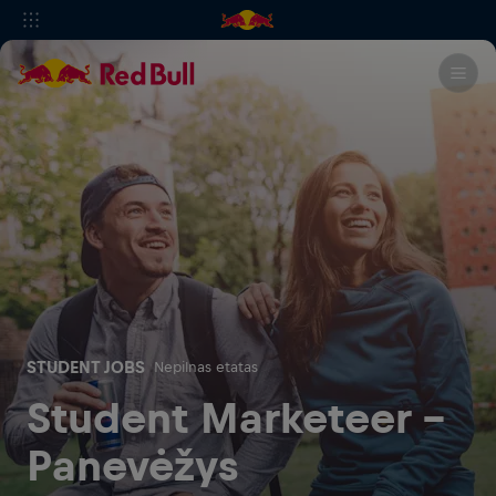
STUDENT JOBS
Nepilnas etatas
Student Marketeer -
Panevėžys