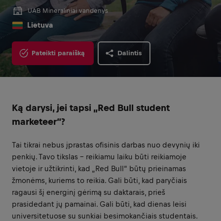
UAB Mineraliniai vandenys
Lietuva
Pateikti paraišką
Dalintis
Ką darysi, jei tapsi „Red Bull student
marketeer“?
Tai tikrai nebus įprastas ofisinis darbas nuo devynių iki
penkių. Tavo tikslas – reikiamu laiku būti reikiamoje
vietoje ir užtikrinti, kad „Red Bull“ būtų prieinamas
žmonėms, kuriems to reikia. Gali būti, kad paryčiais
ragausi šį energinį gėrimą su daktarais, prieš
prasidedant jų pamainai. Gali būti, kad dienas leisi
universitetuose su sunkiai besimokančiais studentais.