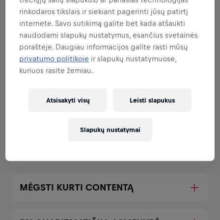
Visos atsakomybės, kurias tau patikėsime.
rinkodaros tikslais ir siekiant pagerinti jūsų patirtį
internete. Savo sutikimą galite bet kada atšaukti
naudodami slapukų nustatymus, esančius svetainės
GAUDAISI GYVENIME
poraštėje. Daugiau informacijos galite rasti mūsų
privatumo politikoje
ir slapukų nustatymuose,
kuriuos rasite žemiau.
LANKSTUMAS NĖRA PROBLEMA
Atsisakyti visų
Leisti slapukus
ESI ĮVYKIŲ CENTRE
Slapukų nustatymai
MOKI VAIRUOTI
MĖGSTI KURTI CONTENTĄ