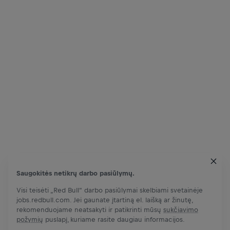
Saugokitės netikrų darbo pasiūlymų.
Visi teisėti „Red Bull“ darbo pasiūlymai skelbiami svetainėje
jobs.redbull.com. Jei gaunate įtartiną el. laišką ar žinutę,
rekomenduojame neatsakyti ir patikrinti mūsų
sukčiavimo
požymių
puslapį, kuriame rasite daugiau informacijos.