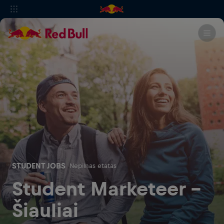
STUDENT JOBS
Nepilnas etatas
Student Marketeer -
Šiauliai