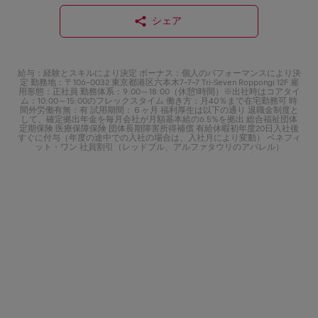
シェア
給与：経験とスキルにより決定 ボーナス：個人のパフォーマンスにより決
定 勤務地：〒106-0032 東京都港区六本木7-7-7 Tri-Seven Roppongi 12F 雇
用形態：正社員 勤務体系：9:00～18:00（休憩1時間）※出社時はコアタイ
ム：10:00～15:00のフレックスタイム 働き方：月40％まで在宅勤務可 時
間外労働有無：有 試用期間：６ヶ月 福利厚生は以下の通り 退職金制度と
して、確定拠出年金を毎月会社が月額基本給の6.5%を拠出 総合福祉団体
定期保険 医療保障保険 団体長期障害所得補償 有給休暇初年度20日入社後
すぐに付与（年度の途中での入社の場合は、入社月により変動） ベネフィ
ット・ワン 社員割引（レッドブル、アルファタウリのアパレル）