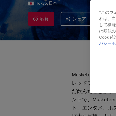
Tokyo, 日本
”このウ
応募
シェア
れば、当
して機能
は類似の
Cook
バシーポ
Musketeer
レッドブル・オン
だ飲んだことがな
ントで、Muske
ト、エンタメ、ホ