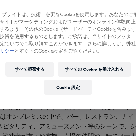
ェブサイトは、技術上必要なCookieを使用します。あなたのご
サイトがマーケティングおよびユーザーのオンライン体験向上
するよう、その他のCookie（サードパーティCookieを含みま
技術を使用するものとします。ご承諾は、当サイトのフッター
ie設定でいつでも取り消すことができます。さらに詳しくは、弊
リシー
とすぐ下のCookie設定をご覧ください。
すべて拒否する
すべての Cookie を受け入れる
（マスケッティア）はレッドブルの歴史を創ってきた原
Cookie 設定
プレミス哲学を象徴する存在です。オンプレミス
い人が初めてレッドブルを知り、手に取る、メイ
teerはオンプレミスの中で、バー、レストラン、ナ
スピタリティ、アミューズメント等のシーンで、