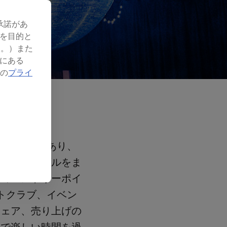
承諾があ
を目的と
す。）また
にある
社の
プライ
点のチームであり、
は、レッドブルをま
ンのエントリーポイ
イトクラブ、イベン
シェア、売り上げの