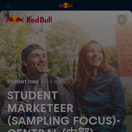
STUDENT JOBS
パートタイム
STUDENT
MARKETEER
(SAMPLING FOCUS)-