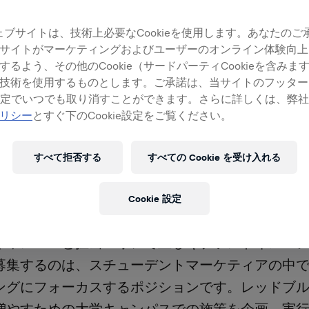
ェブサイトは、技術上必要なCookieを使用します。あなたのご
サイトがマーケティングおよびユーザーのオンライン体験向上
するよう、その他のCookie（サードパーティCookieを含みま
技術を使用するものとします。ご承諾は、当サイトのフッター
ie設定でいつでも取り消すことができます。さらに詳しくは、弊
リシー
とすぐ下のCookie設定をご覧ください。
すべて拒否する
すべての Cookie を受け入れる
ーデントマーケティアはブランドと製品のアンバ
Cookie 設定
活躍できるプログラムの一つです。彼らはレッド
キャンパスと担当エリアで正しくブランドイメー
募集するのは、スチューデントマーケティアの中
ングにフォーカスするポジションです。レッドブ