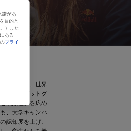
承諾があ
を目的と
す。）また
にある
社の
プライ
サダーとして、世界
ブルのターゲットグ
ジと製品理解を広め
でも、大学キャンパ
ルの認知度を上げ、