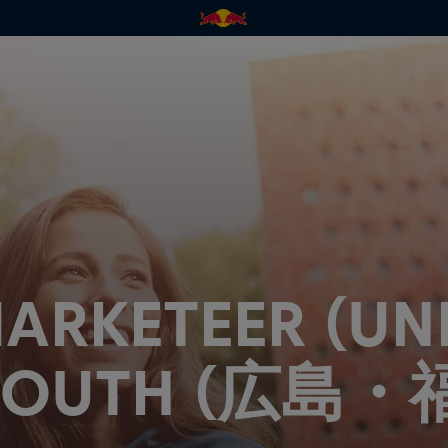
ARKETEER (UNI
 SOUTH (広島・