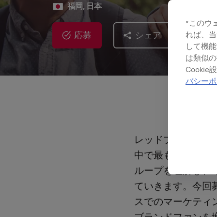
福岡, 日本
”このウ
応募
シェア
れば、当
して機能
は類似の
Cook
バシーポ
レッドブルスチュ
中で最も精力的に
ループを理解し、
ていきます。今回
スでのマーケティ