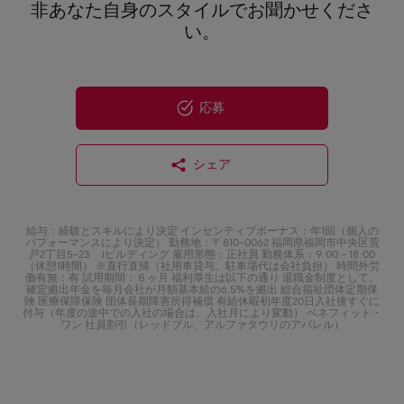
非あなた自身のスタイルでお聞かせくださ
い。
応募
シェア
給与：経験とスキルにより決定 インセンティブボーナス：年1回（個人の
パフォーマンスにより決定） 勤務地：〒810-0062 福岡県福岡市中央区荒
戸2丁目5-23 Jビルディング 雇用形態：正社員 勤務体系：9:00 - 18:00
（休憩1時間） ※直行直帰（社用車貸与。駐車場代は会社負担） 時間外労
働有無：有 試用期間：６ヶ月 福利厚生は以下の通り 退職金制度として、
確定拠出年金を毎月会社が月額基本給の6.5%を拠出 総合福祉団体定期保
険 医療保障保険 団体長期障害所得補償 有給休暇初年度20日入社後すぐに
付与（年度の途中での入社の場合は、入社月により変動） ベネフィット・
ワン 社員割引（レッドブル、アルファタウリのアパレル）