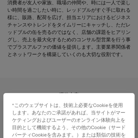
消費者が友人や家族、職場の仲間や、時には一人で楽し
い時間を過ごしたい時に、レッドブルがすぐ手に取れる
様に、販路、配荷を広げ、担当エリアにおけるビジネス
チャンスやトレンドをタイムリーにキャッチし、ただレ
ッドブルの缶を売るのではなく、店舗の課題をヒアリン
グし、売上を最大化するためのコンサル型営業を行う事
でプラスアルファの価値を提供します。主要業界関係者
とネットワークを構築していくのも大切な役割です。
職務内容
”このウェブサイトは、技術上必要なCookieを使用
します。あなたのご承諾があれば、当サイトがマー
あなたの強みを発揮する分野
ケティングおよびユーザーのオンライン体験向上を
お任せする役割：
目的として機能するよう、その他のCookie（サード
パーティCookieを含みます。）または類似の技術を