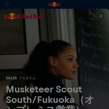
SALES
フルタイム
Musketeer Scout
South/Fukuoka（オ