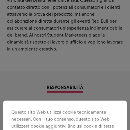
visibilità del brand nelle Università. Questo significa
contatto diretto con i potenziali consumatori e i clienti
attraverso la prova del prodotto, ma anche
collaborazione diretta durante gli eventi Red Bull per
assicurare ai consumatori un'esperienza indimenticabile
del brand. Ai nostri Student Marketeers piace la
dinamicità rispetto al lavoro d'ufficio e vogliono lavorare
in un ambiente creativo.
RESPONSABILITÀ
Ambiti nei quali ti metterai in
Questo sito Web utilizza cookie tecnicamente
gioco
necessari. Con il tuo consenso, questo sito Web
Tutte le resposnabilità che ti affideremo:
utilizzerà cookie aggiuntivi (inclusi cookie di terze