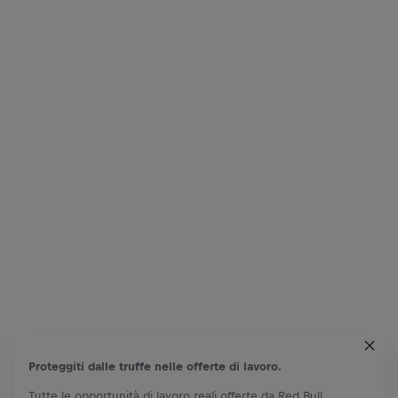
Proteggiti dalle truffe nelle offerte di lavoro.
Tutte le opportunità di lavoro reali offerte da Red Bull