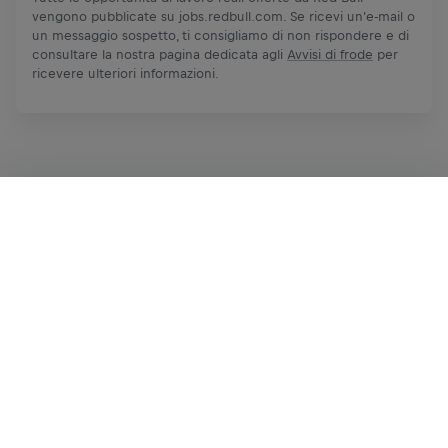
vengono pubblicate su jobs.redbull.com. Se ricevi un'e-mail o
un messaggio sospetto, ti consigliamo di non rispondere e di
consultare la nostra pagina dedicata agli
Avvisi di frode
per
ricevere ulteriori informazioni.
Candidati ora
Condividi