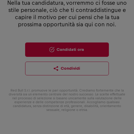
Nella tua candidatura, vorremmo ci fosse uno
stile personale, ciò che ti contraddistingue e
capire il motivo per cui pensi che la tua
prossima opportunità sia qui con noi.
Candidati ora
Condividi
Red Bull S.r.l. promuove le pari opportunità. Crediamo fortemente che la
diversità sia un elemento centrale del nostro successo. Le scelte effettuate
nel processo di selezione si basano unicamente sulla valutazione delle
esperienze e delle competenze professionali. Accogliamo qualsiasi
candidatura, senza distinzione di età, genere, disabilità, orientamento
sessuale, religione o etnia.