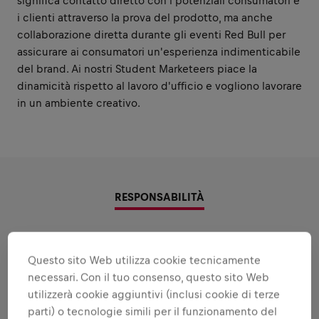
significa contatto diretto con i potenziali consumatori e
i clienti attraverso la prova del prodotto, ma anche
collaborazione diretta durante gli eventi Red Bull per
assicurare ai consumatori un'esperienza indimenticabile
del brand. Ai nostri Student Marketeers piace la
dinamicità rispetto al lavoro d'ufficio e vogliono lavorare
in un ambiente creativo.
RESPONSABILITÀ
Ambiti nei quali ti metterai in
Questo sito Web utilizza cookie tecnicamente
gioco
necessari. Con il tuo consenso, questo sito Web
Tutte le resposnabilità che ti affideremo:
utilizzerà cookie aggiuntivi (inclusi cookie di terze
parti) o tecnologie simili per il funzionamento del