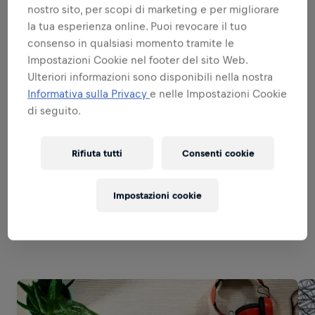
Espandi
nostro sito, per scopi di marketing e per migliorare
la tua esperienza online. Puoi revocare il tuo
ESSERE UN BRAND & PRODUCT
consenso in qualsiasi momento tramite le
AMBASSADOR
Impostazioni Cookie nel footer del sito Web.
Ulteriori informazioni sono disponibili nella nostra
Informativa sulla Privacy
e nelle Impostazioni Cookie
ECCELLENZA NELL'ESECUZIONE
di seguito.
ESSERE SPECIALISTI DELLE VENDITE
Rifiuta tutti
Consenti cookie
Impostazioni cookie
Related to this position