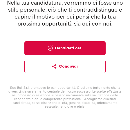
Nella tua candidatura, vorremmo ci fosse uno
stile personale, ciò che ti contraddistingue e
capire il motivo per cui pensi che la tua
prossima opportunità sia qui con noi.
Candidati ora
Condividi
Red Bull S.r.l. promuove le pari opportunità. Crediamo fortemente che la
diversità sia un elemento centrale del nostro successo. Le scelte effettuate
nel processo di selezione si basano unicamente sulla valutazione delle
esperienze e delle competenze professionali. Accogliamo qualsiasi
candidatura, senza distinzione di età, genere, disabilità, orientamento
sessuale, religione o etnia.