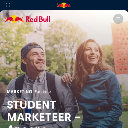
MARKETING
Part time
STUDENT
MARKETEER -