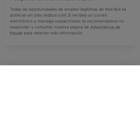
Todas las oportunidades de empleo legítimas de Red Bull se
publican en jobs.redbull.com.Si recibes un correo
electrónico o mensaje sospechosos, te recomendamos no
responder y consultar nuestra página de
Advertencia de
fraude
para obtener más información.
Solicita ahora
Compartir