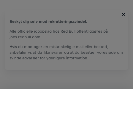
Beskyt dig selv mod rekrutteringssvindel.
Alle officielle jobopslag hos Red Bull offentliggøres på
jobs.redbull.com.
Hvis du modtager en mistænkelig e-mail eller besked,
anbefaler vi, at du ikke svarer, og at du besøger vores side om
svindeladvarsler
for yderligere information.
Ansøg nu
Share