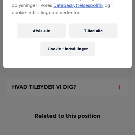
oplysninger i vores
Databeskyttelsespolitik
og i
cookie-indstillingerne nedenfor.
Områder der passer dine
styrker
Afvis alle
Tillad alle
Alle de ansvarsområder vi vil betro dig med:
Cookie - indstillinger
Udvid alle
DIN ROLLE
HVAD TILBYDER VI DIG?
Related to this position