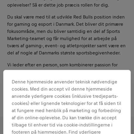
oplevelser? Så er dette job præcis rollen for dig.
Du skal være med til at udvikle Red Bulls position inden
for gaming og esport i Danmark. Det bliver dit primære
fokusområde, men du bliver samtidig en del af Sports
Marketing-teamet og får mulighed for at arbejde på
tværs af gaming-, event- og atletprojekter samt være en
del af nogle af Danmarks største sportsbegivenheder.
Vi leder efter en person, som kombinerer passion for
gaming med stærke projektledelseskompetencer, trives
med ansvar og har lyst til at omsætte idéer til projekter
Denne hjemmeside anvender teknisk nødvendige
og oplevelser, der skaber impact – både online og
cookies. Med din accept vil denne hjemmeside
offline.
anvende yderligere cookies (inklusive tredjeparts-
cookies) eller lignende teknologier for at få siden til
at fungere med henblik på marketing og forbedring
af din online-oplevelse. Du kan trække din accept
tilbage til enhver tid via cookie-indstillingerne i
footeren på hjemmesiden. Find yderligere
ANSVAR