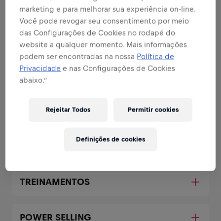
marketing e para melhorar sua experiência on-line.
Áreas que combinam com
Você pode revogar seu consentimento por meio
seus pontos fortes
das Configurações de Cookies no rodapé do
website a qualquer momento. Mais informações
Todas as responsabilidades que você assumirá:
podem ser encontradas na nossa
Política de
Privacidade
e nas Configurações de Cookies
Expandir
abaixo.”
EXECUÇÃO RED BULL NA REGIÃO
Rejeitar Todos
Permitir cookies
Ponte entre o Gerente de Vendas
Definições de cookies
Regional e Redes
TREINAMENTOS
POWER SELLING