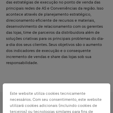
das estratégias de execução no ponto de venda das
principais redes de AS e Conveniências da região. Isso
acontece através de planejamento estratégico,
direcionamento eficiente de recursos e materiais,
desenvolvimento de relacionamento com os gerentes
das lojas, time de parceiros da distribuidora além de
soluções criativas para os principais problemas do dia-
a-dia dos seus clientes. Seus objetivos são o aumento
dos indicadores de execução e o consequente
incremento de vendas e share das lojas sob sua
responsabilidade.
Este website utiliza cookies tecnicamente
necessários. Com seu consentimento, este website
utilizará cookies adicionais (incluindo cookies de
RESPONSABILIDADES
terceiros) ou tecnologias similares para fins de