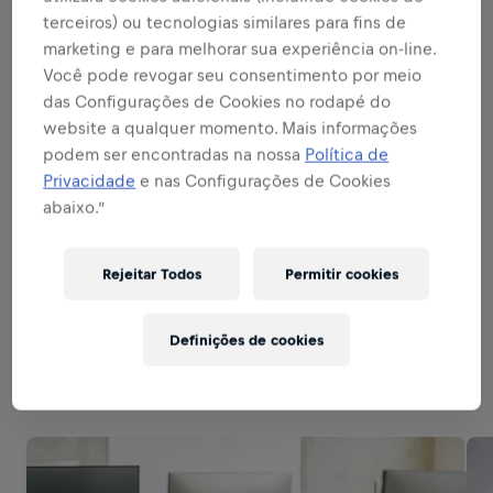
Expandir
terceiros) ou tecnologias similares para fins de
marketing e para melhorar sua experiência on-line.
SEJA UM EMBAIXADOR DA MARCA E
Você pode revogar seu consentimento por meio
PRODUTO
das Configurações de Cookies no rodapé do
website a qualquer momento. Mais informações
podem ser encontradas na nossa
Política de
SEJA UM ESPECIALISTA EM VENDAS
Privacidade
e nas Configurações de Cookies
abaixo.”
EXCELÊNCIA NA EXECUÇÃO
Rejeitar Todos
Permitir cookies
Related to this position
Definições de cookies