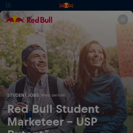
STUDENT JOBS
Meio período
Red Bull Student
Marketeer - USP