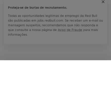
Proteja-se de burlas de recrutamento.
Todas as oportunidades legitimas de emprego da Red Bull
são publicadas em jobs.redbull.com. Se receber um e-mail ou
mensagem suspeitos, recomendamos que não responda e
que consulte a nossa página de
Aviso de Fraude
para mais
informações.
Inscreva-se agora
Compartilhar