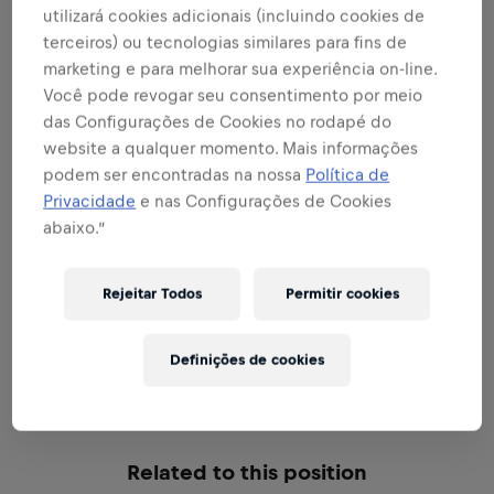
Expandir
utilizará cookies adicionais (incluindo cookies de
terceiros) ou tecnologias similares para fins de
marketing e para melhorar sua experiência on-line.
SEJA UM EMBAIXADOR DA MARCA E
Você pode revogar seu consentimento por meio
PRODUTO
das Configurações de Cookies no rodapé do
website a qualquer momento. Mais informações
podem ser encontradas na nossa
Política de
Privacidade
e nas Configurações de Cookies
SEJA UM ESPECIALISTA EM VENDAS
abaixo.”
Rejeitar Todos
Permitir cookies
EXCELÊNCIA NA EXECUÇÃO
Definições de cookies
Related to this position