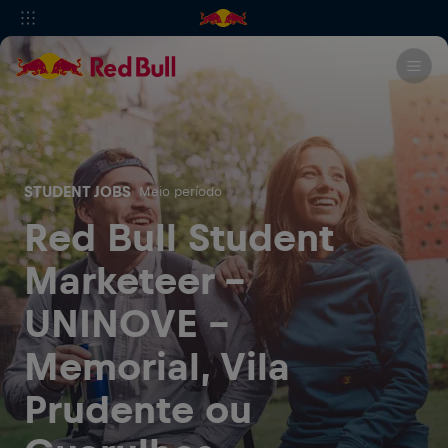
STUDENT JOBS
Meio período
Red Bull Student
Marketeer -
UNINOVE -
Memorial, Vila
Prudente ou