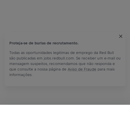
Proteja-se de burlas de recrutamento.
Todas as oportunidades legitimas de emprego da Red Bull
são publicadas em jobs.redbull.com. Se receber um e-mail ou
mensagem suspeitos, recomendamos que não responda e
que consulte a nossa página de
Aviso de Fraude
para mais
informações.
Inscreva-se agora
Compartilhar