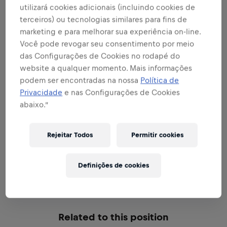
Expandir
utilizará cookies adicionais (incluindo cookies de
terceiros) ou tecnologias similares para fins de
marketing e para melhorar sua experiência on-line.
SEJA UM EMBAIXADOR DA MARCA E
Você pode revogar seu consentimento por meio
PRODUTO
das Configurações de Cookies no rodapé do
website a qualquer momento. Mais informações
podem ser encontradas na nossa
Política de
Privacidade
e nas Configurações de Cookies
SEJA UM ESPECIALISTA EM VENDAS
abaixo.”
Rejeitar Todos
Permitir cookies
EXCELÊNCIA NA EXECUÇÃO
Definições de cookies
Related to this position