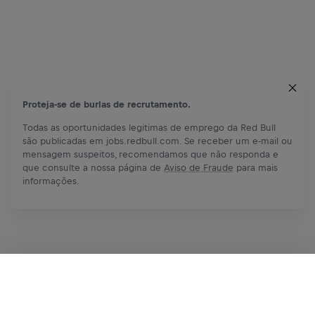
Proteja-se de burlas de recrutamento.
Todas as oportunidades legitimas de emprego da Red Bull
são publicadas em jobs.redbull.com. Se receber um e-mail ou
mensagem suspeitos, recomendamos que não responda e
que consulte a nossa página de
Aviso de Fraude
para mais
informações.
Inscreva-se agora
Compartilhar