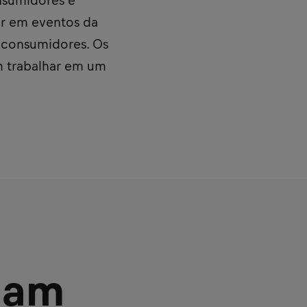
nsumidores e
ar em eventos da
s consumidores. Os
m trabalhar em um
nam