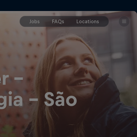
r -
gia - São