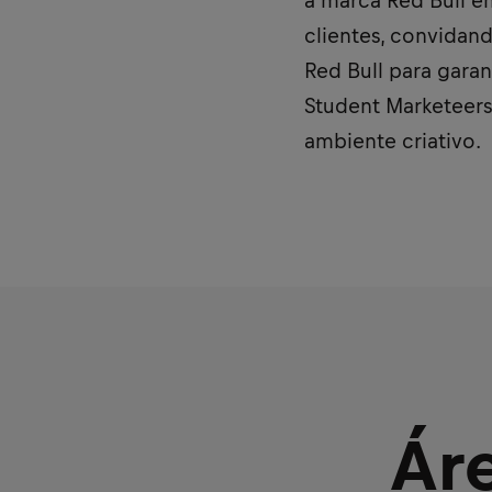
a marca Red Bull e
clientes, convidan
Red Bull para gara
Student Marketeers
ambiente criativo.
Ár