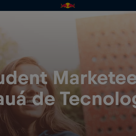
udent Marketee
auá de Tecnolo