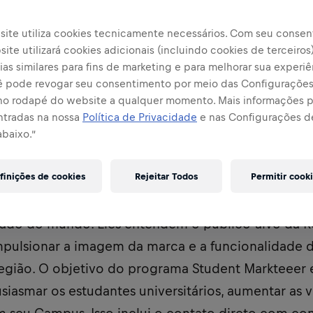
site utiliza cookies tecnicamente necessários. Com seu consen
ite utilizará cookies adicionais (incluindo cookies de terceiros
rtilhar
as similares para fins de marketing e para melhorar sua experiê
cê pode revogar seu consentimento por meio das Configuraçõe
no rodapé do website a qualquer momento. Mais informações
ntradas na nossa
Política de Privacidade
e nas Configurações d
abaixo.”
finições de cookies
Rejeitar Todos
Permitir cook
rketeers fazem parte do programa de embaixadore
ado do mundo. Eles entendem o público-alvo da Re
mpulsionar a imagem da marca e a funcionalidade
gião. O objetivo do programa Student Markteeer 
siasmar os estudantes universitários, aumentar as 