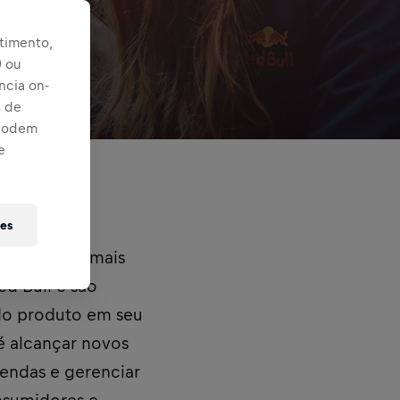
timento,
) ou
ncia on-
s de
 podem
e
ies
s de marca mais
d Bull e são
 do produto em seu
é alcançar novos
vendas e gerenciar