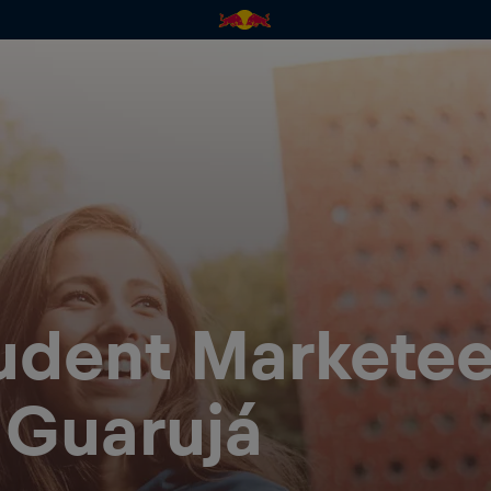
udent Marketee
 Guarujá