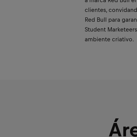
a marca Red Bull e
clientes, convidan
Red Bull para gara
Student Marketeers
ambiente criativo.
Ár