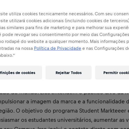
site utiliza cookies tecnicamente necessários. Com seu consen
ite utilizará cookies adicionais (incluindo cookies de terceiros
rtilhar
as similares para fins de marketing e para melhorar sua experiê
cê pode revogar seu consentimento por meio das Configuraçõe
no rodapé do website a qualquer momento. Mais informações
ntradas na nossa
Política de Privacidade
e nas Configurações d
abaixo.”
finições de cookies
Rejeitar Todos
Permitir cook
rketeers fazem parte do programa de embaixadore
ado do mundo. Eles entendem o público-alvo da Re
mpulsionar a imagem da marca e a funcionalidade
gião. O objetivo do programa Student Markteeer 
siasmar os estudantes universitários, aumentar as 