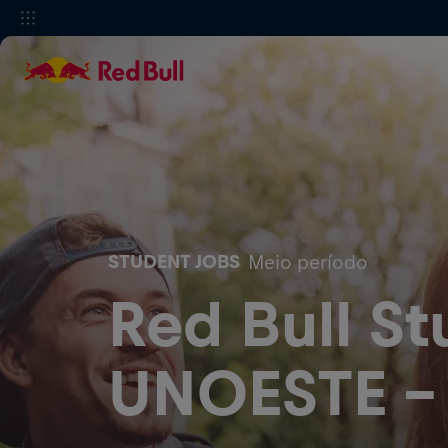
STUDENT JOBS
Meio período
Red Bull St
UNOESTE -