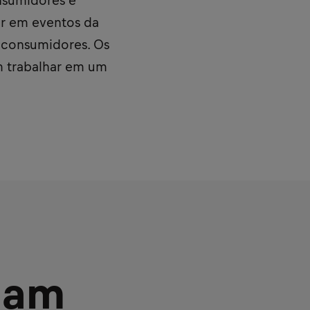
nsumidores e
ar em eventos da
s consumidores. Os
m trabalhar em um
nam