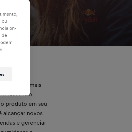
timento,
) ou
ncia on-
s de
 podem
e
ies
s de marca mais
d Bull e são
 do produto em seu
é alcançar novos
vendas e gerenciar