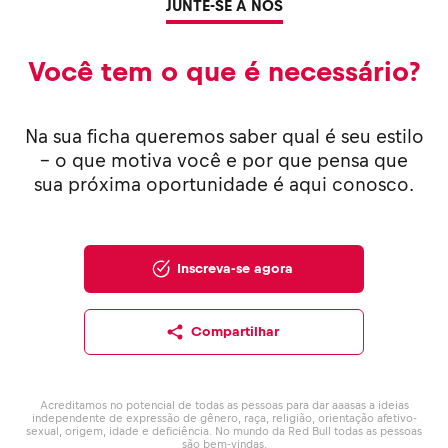
JUNTE-SE A NÓS
Você tem o que é necessário?
Na sua ficha queremos saber qual é seu estilo
– o que motiva você e por que pensa que
sua próxima oportunidade é aqui conosco.
Inscreva-se agora
Compartilhar
Acreditamos no potencial de todas as pessoas para dar aaasas a ideias
independente de expressão de gênero, raça, religião, orientação afetivo-
sexual, origem, idade e deficiência. No mundo da Red Bull todas as pessoas
são bem-vindas.