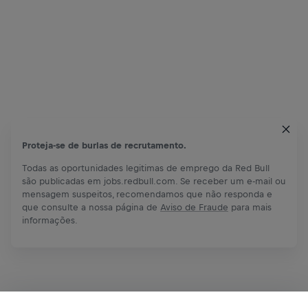
Proteja-se de burlas de recrutamento.
Todas as oportunidades legitimas de emprego da Red Bull
são publicadas em jobs.redbull.com. Se receber um e-mail ou
mensagem suspeitos, recomendamos que não responda e
que consulte a nossa página de
Aviso de Fraude
para mais
informações.