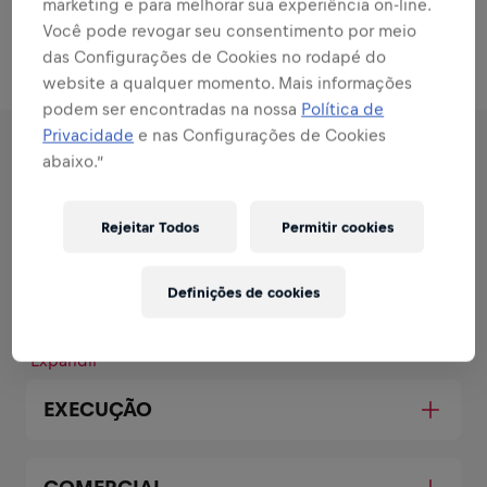
compartilhar dados pessoais e confirmar a veracidade
marketing e para melhorar sua experiência on-line.
das informações em nossos canais oficiais.
Você pode revogar seu consentimento por meio
das Configurações de Cookies no rodapé do
website a qualquer momento. Mais informações
podem ser encontradas na nossa
Política de
Privacidade
e nas Configurações de Cookies
abaixo.”
RESPONSABILIDADES
Rejeitar Todos
Permitir cookies
Áreas que combinam com
seus pontos fortes
Definições de cookies
Todas as responsabilidades que você assumirá:
Expandir
EXECUÇÃO