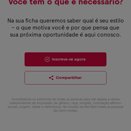
Você tem o que é necessário?
Na sua ficha queremos saber qual é seu estilo
– o que motiva você e por que pensa que
sua próxima oportunidade é aqui conosco.
Inscreva-se agora
Compartilhar
Acreditamos no potencial de todas as pessoas para dar aaasas a ideias
independente de expressão de gênero, raça, religião, orientação afetivo-
sexual, origem, idade e deficiência. No mundo da Red Bull todas as pessoas
são bem-vindas.