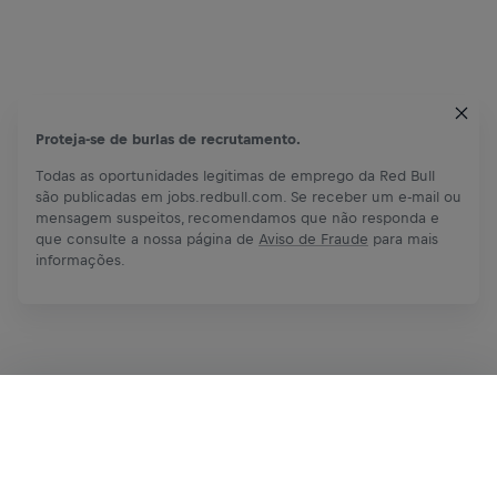
Proteja-se de burlas de recrutamento.
Todas as oportunidades legitimas de emprego da Red Bull
são publicadas em jobs.redbull.com. Se receber um e-mail ou
mensagem suspeitos, recomendamos que não responda e
que consulte a nossa página de
Aviso de Fraude
para mais
informações.
Inscreva-se agora
Compartilhar