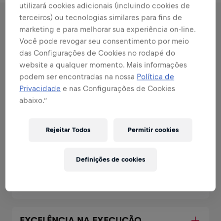
utilizará cookies adicionais (incluindo cookies de
terceiros) ou tecnologias similares para fins de
marketing e para melhorar sua experiência on-line.
RESPONSABILIDADES
Você pode revogar seu consentimento por meio
das Configurações de Cookies no rodapé do
Áreas que combinam com
website a qualquer momento. Mais informações
seus pontos fortes
podem ser encontradas na nossa
Política de
Privacidade
e nas Configurações de Cookies
Todas as responsabilidades que você assumirá:
abaixo.”
Expandir
Rejeitar Todos
Permitir cookies
SEJA UM EMBAIXADOR DA MARCA E
PRODUTO
Definições de cookies
SEJA UM ESPECIALISTA EM VENDAS
EXCELÊNCIA NA EXECUÇÃO