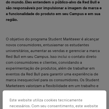
do mundo. Eles entendem o público-alvo da Red Bull e
são responsáveis por impulsionar a imagem da marca e
a funcionalidade do produto em seu Campus e em sua
região.
O objetivo do programa Student Markteeer é alcançar
novos consumidores, entusiasmar os estudantes
universitários, aumentar as vendas e gerenciar a marca
Red Bull em seu Campus. Isso inclui o contato direto
com consumidores e clientes, convidando a
experimentação de produtos, além de trabalhar em
eventos da Red Bull para garantir uma experiência de
marca inesquecível para os consumidores. Os Student
Marketeers valorizam a flexibilidade em um trabalho e
adoram trabalhar em um ambiente criativo.
Este website utiliza cookies tecnicamente
necessários. Com seu consentimento, este website