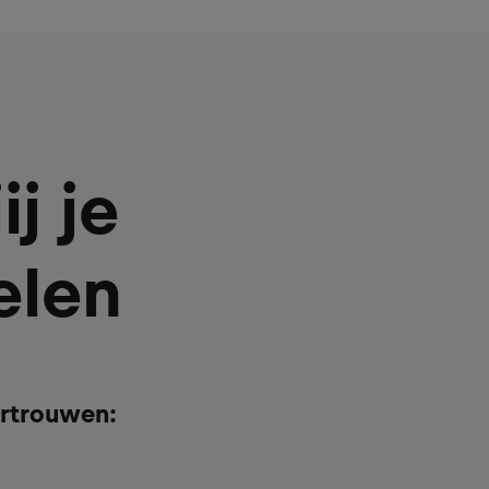
j je
elen
ertrouwen: