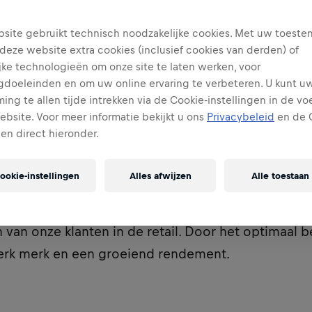
site gebruikt technisch noodzakelijke cookies. Met uw toest
deze website extra cookies (inclusief cookies van derden) of
jke technologieën om onze site te laten werken, voor
gdoeleinden en om uw online ervaring te verbeteren. U kunt u
ng te allen tijde intrekken via de Cookie-instellingen in de vo
ebsite. Voor meer informatie bekijkt u ons
Privacybeleid
en de 
gen direct hieronder.
ookie-instellingen
Alles afwijzen
Alle toestaan
ager Retail ben je verantwoordelijk voor het real
termijndoelstellingen in termen van volume, winst,
van onze klanten in de retail. Door het optimaal b
erk merk en een groeiend rendement.