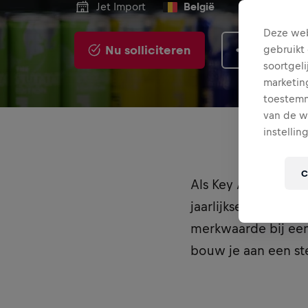
Jet Import
België
Deze web
Nu solliciteren
Delen
gebruikt 
soortgeli
marketin
toestemmi
van de w
instellin
C
Als Key Account Man
jaarlijkse én lange
merkwaarde bij een 
bouw je aan een st