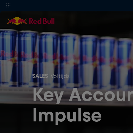
SALES
Voltijds
Key Accoun
Impulse