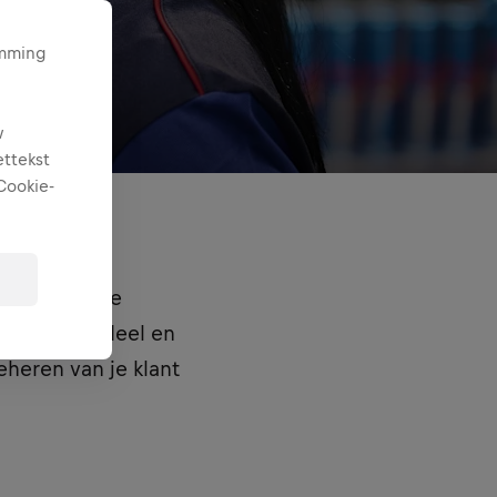
emming
w
ettekst
Cookie-
iseren van de
 verkoopaandeel en
eheren van je klant