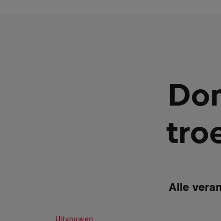
Dom
tro
Alle vera
Uitvouwen