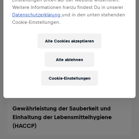
Weitere Informationen hierzu findest Du in unserer
Datenschutzerklärung
und in den unten stehenden
Vor- und Zubereitung von qualitativ
Cookie-Einstellungen.
hochwertigen Süßspeisen für das
Restaurant Ikarus und unsere Outlets
Alle Cookies akzeptieren
(Carpe Diem Lounge-Café, Mayday Bar,
Outdoor Lounge)
Alle ablehnen
Präsentation, Dekoration und Anrichten
Cookie-Einstellungen
der Desserts
Gewährleistung der Sauberkeit und
Einhaltung der Lebensmittelhygiene
(HACCP)