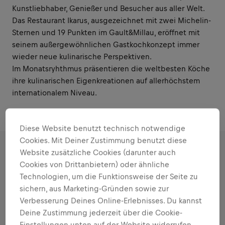
Kunstliebhaber, Genießer und Besucher aus aller Welt.
Das Restaurant Ikarus, ausgezeichnet mit zwei Michelin-
Sternen und 19 Punkten im Gault&Millau, eröffnet mit
seinem außergewöhnlichen Gastkochkonzept immer
wieder neue kulinarische Perspektiven.
Im Monatsryhthmus präsentieren die weltbesten Köche
ihre kulinarischen Eigenkreationen auf allerhöchstem
internationalem Niveau.
Diese Website benutzt technisch notwendige
Cookies. Mit Deiner Zustimmung benutzt diese
Website zusätzliche Cookies (darunter auch
DIE ROLLE
Cookies von Drittanbietern) oder ähnliche
Technologien, um die Funktionsweise der Seite zu
sichern, aus Marketing-Gründen sowie zur
Persönliche Stärken einsetzen
Verbesserung Deines Online-Erlebnisses. Du kannst
Verantwortungsbereiche und Aufgaben, in
Deine Zustimmung jederzeit über die Cookie-
denen etwas bewegt werden kann:
Einstellungen unten auf der Website widerrufen.