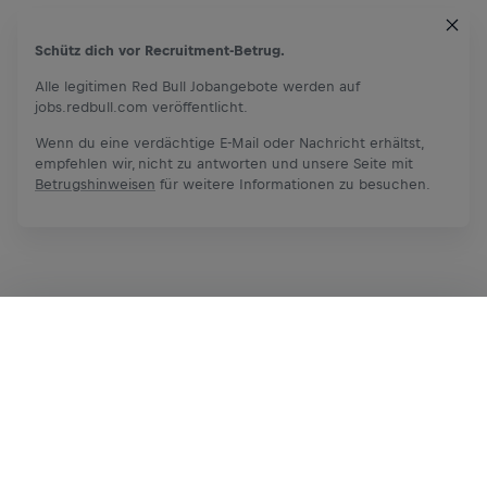
Schütz dich vor Recruitment-Betrug.
Alle legitimen Red Bull Jobangebote werden auf
jobs.redbull.com veröffentlicht.
Wenn du eine verdächtige E-Mail oder Nachricht erhältst,
empfehlen wir, nicht zu antworten und unsere Seite mit
Betrugshinweisen
für weitere Informationen zu besuchen.
Bewerben
Teilen