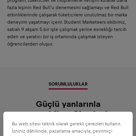
program, tüketiciler ve müşterilerle iletişim kurarak daha
fazla kişinin Red Bull'u denemesini sağlamayı ve Red Bull
etkinliklerinde çalışarak tüketicilere unutulmaz bir marka
deneyimi yaşatmayı içerir. Student Marketeers ekibimiz,
sabah 9 akşam 5 bir işte çalışmak yerine esnekliği tercih
eden ve yaratıcı bir iş ortamında çalışmak isteyen
öğrencilerden oluşur.
SORUMLULUKLAR
Güçlü yanlarınla
oynayabileceğin alanlar
Bu web sitesi teknik olarak gerekli çerezleri kullanır.
Sana güvenebileceğimiz tüm sorumluluklar
İzniniz dâhilinde, pazarlama amacıyla, çevrimiçi