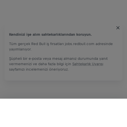
Kendinizi işe alım sahtekarlıklarından koruyun.
Tüm gerçek Red Bull iş fırsatları jobs.redbull.com adresinde
yayımlanıyor.
Şüpheli bir e-posta veya mesaj almanız durumunda yanıt
vermemenizi ve daha fazla bilgi için
Sahtekarlık Uyarısı
sayfamızı incelemenizi öneriyoruz.
Şimdi başvur
Paylaş