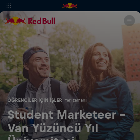
ÖĞRENCILER IÇIN İŞLER
Yarı zamanlı
Student Marketeer -
Van Yüzüncü Yıl