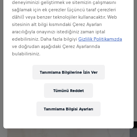
Hepsini genişlet
deneyiminizi geliştirmek ve sitemizin çalışmasını
sağlamak için ek çerezler (üçüncü taraf çerezleri
MARKA VE ÜRÜNÜN ELÇİSİ OLMAK
dâhil) veya benzer teknolojiler kullanacaktır. Web
sitesinin alt bilgi kısmındaki Çerez Ayarları
aracılığıyla onayınızı istediğiniz zaman iptal
SATIŞTA UZMANLAŞMAK
edebilirsiniz. Daha fazla bilgiyi
Gizlilik Politikamızda
ve doğrudan aşağıdaki Çerez Ayarlarında
bulabilirsiniz.
MÜKEMMEL UYGULAMALARA İMZA
ATMAK
Tanımlama Bilgilerine İzin Ver
Tümünü Reddet
Related to this position
Tanımlama Bilgisi Ayarları