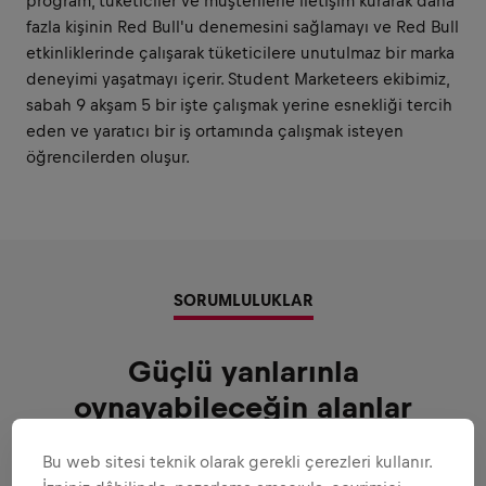
program, tüketiciler ve müşterilerle iletişim kurarak daha
fazla kişinin Red Bull'u denemesini sağlamayı ve Red Bull
etkinliklerinde çalışarak tüketicilere unutulmaz bir marka
deneyimi yaşatmayı içerir. Student Marketeers ekibimiz,
sabah 9 akşam 5 bir işte çalışmak yerine esnekliği tercih
eden ve yaratıcı bir iş ortamında çalışmak isteyen
öğrencilerden oluşur.
SORUMLULUKLAR
Güçlü yanlarınla
oynayabileceğin alanlar
Sana güvenebileceğimiz tüm sorumluluklar
Bu web sitesi teknik olarak gerekli çerezleri kullanır.