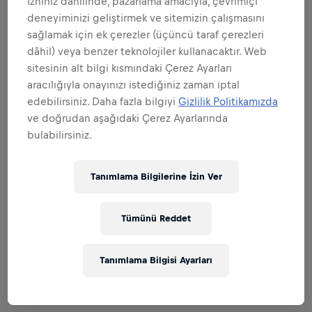
İzniniz dâhilinde, pazarlama amacıyla, çevrimiçi
Hepsini genişlet
deneyiminizi geliştirmek ve sitemizin çalışmasını
sağlamak için ek çerezler (üçüncü taraf çerezleri
MARKA VE ÜRÜNÜN ELÇİSİ OLMAK
dâhil) veya benzer teknolojiler kullanacaktır. Web
sitesinin alt bilgi kısmındaki Çerez Ayarları
aracılığıyla onayınızı istediğiniz zaman iptal
edebilirsiniz. Daha fazla bilgiyi
Gizlilik Politikamızda
ve doğrudan aşağıdaki Çerez Ayarlarında
SATIŞTA UZMANLAŞMAK
bulabilirsiniz.
Tanımlama Bilgilerine İzin Ver
MÜKEMMEL UYGULAMALARA İMZA
ATMAK
Tümünü Reddet
Tanımlama Bilgisi Ayarları
Related to this position