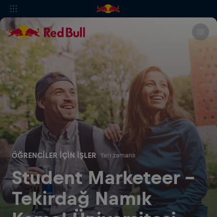
ÖĞRENCILER IÇIN İŞLER
Yarı zamanlı
Student Marketeer -
Tekirdağ Namık