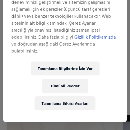
Hepsini genişlet
deneyiminizi geliştirmek ve sitemizin çalışmasını
sağlamak için ek çerezler (üçüncü taraf çerezleri
MARKA VE ÜRÜNÜN ELÇİSİ OLMAK
dâhil) veya benzer teknolojiler kullanacaktır. Web
sitesinin alt bilgi kısmındaki Çerez Ayarları
aracılığıyla onayınızı istediğiniz zaman iptal
SATIŞTA UZMANLAŞMAK
edebilirsiniz. Daha fazla bilgiyi
Gizlilik Politikamızda
ve doğrudan aşağıdaki Çerez Ayarlarında
bulabilirsiniz.
MÜKEMMEL UYGULAMALARA İMZA
ATMAK
Tanımlama Bilgilerine İzin Ver
Tümünü Reddet
Related to this position
Tanımlama Bilgisi Ayarları