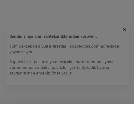
Kendinizi işe alım sahtekarlıklarından koruyun.
Tüm gerçek Red Bull iş fırsatları jobs.redbull.com adresinde
yayımlanıyor.
Şüpheli bir e-posta veya mesaj almanız durumunda yanıt
vermemenizi ve daha fazla bilgi için
Sahtekarlık Uyarısı
sayfamızı incelemenizi öneriyoruz.
Şimdi başvur
Paylaş