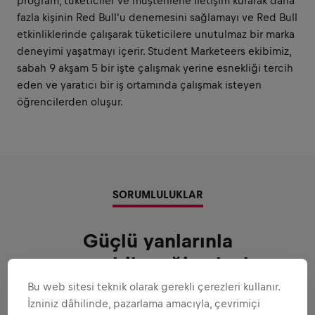
program, tüketiciler ve müşterilerle iletişim kurarak daha
fazla kişinin Red Bull'u denemesini sağlamayı ve Red Bull
etkinliklerinde çalışarak tüketicilere unutulmaz bir marka
deneyimi yaşatmayı içerir. Student Marketeers ekibimiz,
sabah 9 akşam 5 bir işte çalışmak yerine esnekliği tercih
eden ve yaratıcı bir iş ortamında çalışmak isteyen
öğrencilerden oluşur.
SORUMLULUKLAR
Güçlü yanlarınla
oynayabileceğin alanlar
Bu web sitesi teknik olarak gerekli çerezleri kullanır.
Sana güvenebileceğimiz tüm sorumluluklar
İzniniz dâhilinde, pazarlama amacıyla, çevrimiçi