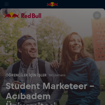
ÖĞRENCILER IÇIN İŞLER
Yarı zamanlı
Student Marketeer -
Acıbadem