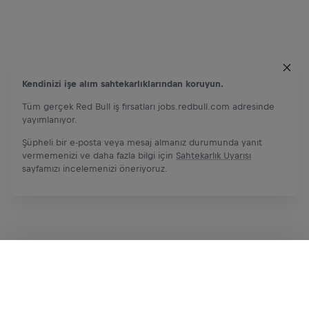
Kendinizi işe alım sahtekarlıklarından koruyun.
Tüm gerçek Red Bull iş fırsatları jobs.redbull.com adresinde
yayımlanıyor.
Şüpheli bir e-posta veya mesaj almanız durumunda yanıt
vermemenizi ve daha fazla bilgi için
Sahtekarlık Uyarısı
sayfamızı incelemenizi öneriyoruz.
Şimdi başvur
Paylaş