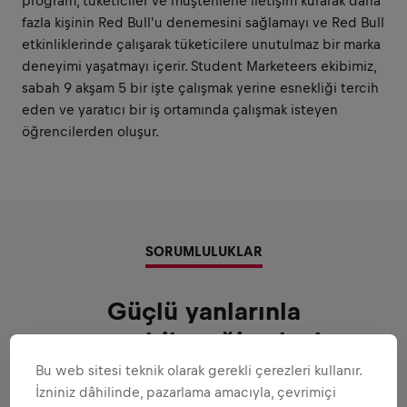
program, tüketiciler ve müşterilerle iletişim kurarak daha
fazla kişinin Red Bull'u denemesini sağlamayı ve Red Bull
etkinliklerinde çalışarak tüketicilere unutulmaz bir marka
deneyimi yaşatmayı içerir. Student Marketeers ekibimiz,
sabah 9 akşam 5 bir işte çalışmak yerine esnekliği tercih
eden ve yaratıcı bir iş ortamında çalışmak isteyen
öğrencilerden oluşur.
SORUMLULUKLAR
Güçlü yanlarınla
oynayabileceğin alanlar
Bu web sitesi teknik olarak gerekli çerezleri kullanır.
Sana güvenebileceğimiz tüm sorumluluklar
İzniniz dâhilinde, pazarlama amacıyla, çevrimiçi