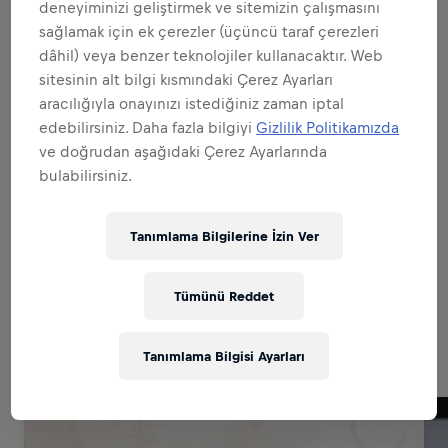
Hepsini genişlet
deneyiminizi geliştirmek ve sitemizin çalışmasını
sağlamak için ek çerezler (üçüncü taraf çerezleri
MARKA VE ÜRÜNÜN ELÇİSİ OLMAK
dâhil) veya benzer teknolojiler kullanacaktır. Web
sitesinin alt bilgi kısmındaki Çerez Ayarları
aracılığıyla onayınızı istediğiniz zaman iptal
SATIŞTA UZMANLAŞMAK
edebilirsiniz. Daha fazla bilgiyi
Gizlilik Politikamızda
ve doğrudan aşağıdaki Çerez Ayarlarında
bulabilirsiniz.
MÜKEMMEL UYGULAMALARA İMZA
ATMAK
Tanımlama Bilgilerine İzin Ver
Tümünü Reddet
Related to this position
Tanımlama Bilgisi Ayarları