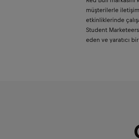
Red Bull markasını 
müşterilerle iletiş
etkinliklerinde çalı
Student Marketeers 
eden ve yaratıcı bi