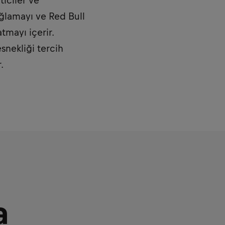
iciler ve
ağlamayı ve Red Bull
tmayı içerir.
snekliği tercih
.
a