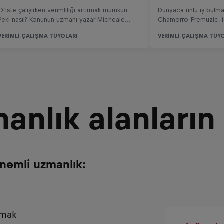
manlık alanların
nemli uzmanlık:
lmak