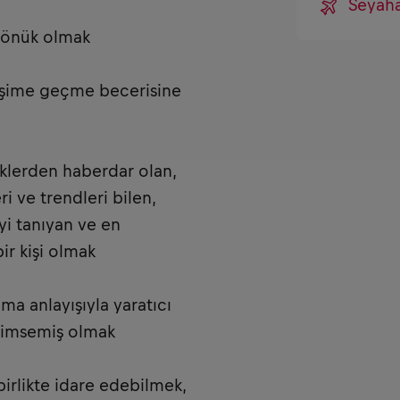
Seyah
 dönük olmak
letişime geçme becerisine
iklerden haberdar olan,
i ve trendleri bilen,
iyi tanıyan ve en
ir kişi olmak
lma anlayışıyla yaratıcı
nimsemiş olmak
birlikte idare edebilmek,