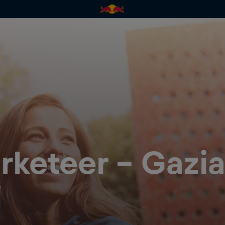
rketeer - Gazi
i