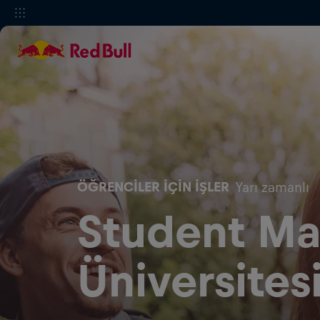
ÖĞRENCILER IÇIN İŞLER
Yarı zamanlı
Student Ma
Üniversites