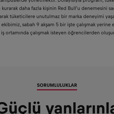
kampüslerde yönetmektir. Dolayısıyla program, tüket
im kurarak daha fazla kişinin Red Bull'u denemesini s
şarak tüketicilere unutulmaz bir marka deneyimi yaşa
ekibimiz, sabah 9 akşam 5 bir işte çalışmak yerine e
r iş ortamında çalışmak isteyen öğrencilerden oluşur
SORUMLULUKLAR
Güçlü yanlarınl