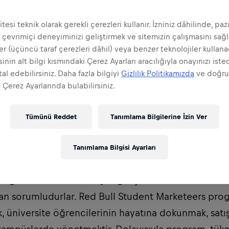
tesi teknik olarak gerekli çerezleri kullanır. İzniniz dâhilinde, pa
 çevrimiçi deneyiminizi geliştirmek ve sitemizin çalışmasını sağ
er (üçüncü taraf çerezleri dâhil) veya benzer teknolojiler kullanac
inin alt bilgi kısmındaki Çerez Ayarları aracılığıyla onayınızı iste
al edebilirsiniz. Daha fazla bilgiyi
Gizlilik Politikamızda
ve doğr
 Çerez Ayarlarında bulabilirsiniz.
Tümünü Reddet
Tanımlama Bilgilerine İzin Ver
rketeer'lar dünyanın en dinamik ve güçlü marka ve 
Tanımlama Bilgisi Ayarları
 olurlar. Red Bull'un hedef kitlesini göz önünde bu
gelerinde marka imajını geliştirecek ve ürün bilinir
an sorumludurlar. Red Bull Student Marketeers pro
k, üniversite öğrencilerinin hayatına dokunmak, satış