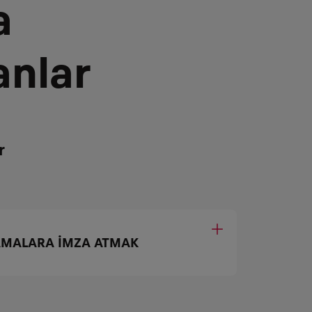
a
anlar
r
MALARA İMZA ATMAK