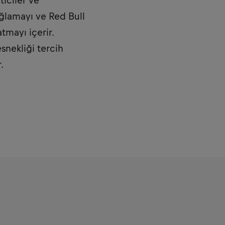
iciler ve
ağlamayı ve Red Bull
tmayı içerir.
snekliği tercih
.