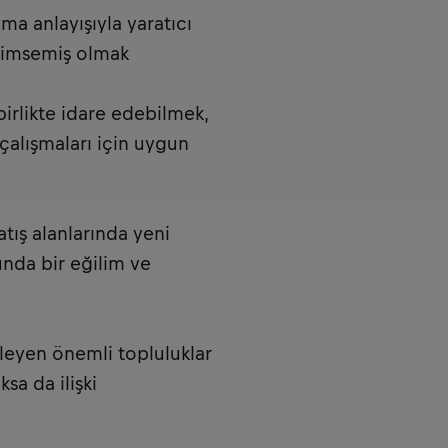
lma anlayışıyla yaratıcı
nimsemiş olmak
birlikte idare edebilmek,
alışmaları için uygun
tış alanlarında yeni
nda bir eğilim ve
rleyen önemli topluluklar
sa da ilişki