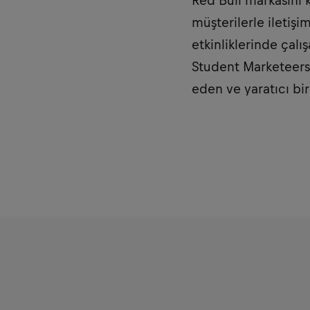
Red Bull markasını 
müşterilerle iletiş
etkinliklerinde çalı
Student Marketeers 
eden ve yaratıcı bi