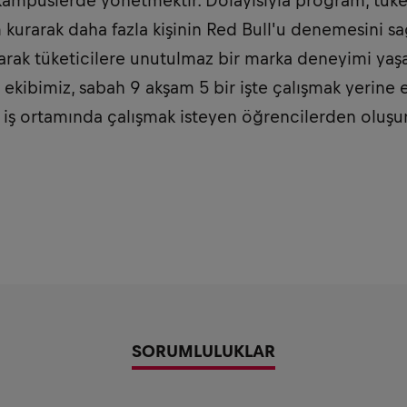
kampüslerde yönetmektir. Dolayısıyla program, tüket
im kurarak daha fazla kişinin Red Bull'u denemesini s
şarak tüketicilere unutulmaz bir marka deneyimi yaşa
ekibimiz, sabah 9 akşam 5 bir işte çalışmak yerine e
r iş ortamında çalışmak isteyen öğrencilerden oluşur
SORUMLULUKLAR