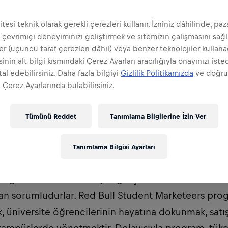
tesi teknik olarak gerekli çerezleri kullanır. İzniniz dâhilinde, pa
 çevrimiçi deneyiminizi geliştirmek ve sitemizin çalışmasını sağ
er (üçüncü taraf çerezleri dâhil) veya benzer teknolojiler kullanac
inin alt bilgi kısmındaki Çerez Ayarları aracılığıyla onayınızı iste
al edebilirsiniz. Daha fazla bilgiyi
Gizlilik Politikamızda
ve doğr
 Çerez Ayarlarında bulabilirsiniz.
Tümünü Reddet
Tanımlama Bilgilerine İzin Ver
rketeer'lar dünyanın en dinamik ve güçlü marka ve 
Tanımlama Bilgisi Ayarları
 olurlar. Red Bull'un hedef kitlesini göz önünde bu
gelerinde marka imajını geliştirecek ve ürün bilinir
an sorumludurlar. Red Bull Student Marketeers pro
k, üniversite öğrencilerinin hayatına dokunmak, satış