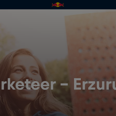
rketeer - Erzur
i