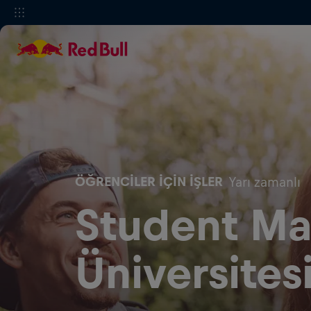
ÖĞRENCILER IÇIN İŞLER
Yarı zamanlı
Student Ma
Üniversites