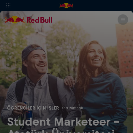
ÖĞRENCILER IÇIN İŞLER
Yarı zamanlı
Student Marketeer -