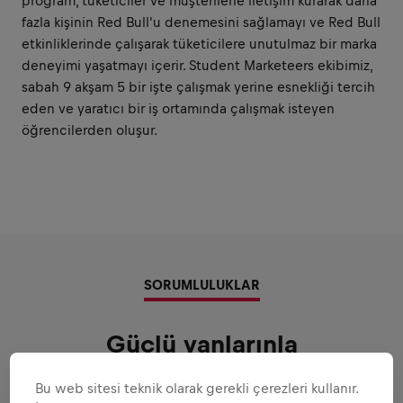
program, tüketiciler ve müşterilerle iletişim kurarak daha
fazla kişinin Red Bull'u denemesini sağlamayı ve Red Bull
etkinliklerinde çalışarak tüketicilere unutulmaz bir marka
deneyimi yaşatmayı içerir. Student Marketeers ekibimiz,
sabah 9 akşam 5 bir işte çalışmak yerine esnekliği tercih
eden ve yaratıcı bir iş ortamında çalışmak isteyen
öğrencilerden oluşur.
SORUMLULUKLAR
Güçlü yanlarınla
oynayabileceğin alanlar
Bu web sitesi teknik olarak gerekli çerezleri kullanır.