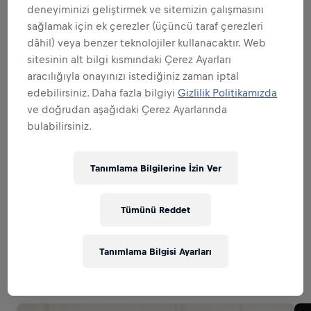
Sana güvenebileceğimiz tüm sorumluluklar
deneyiminizi geliştirmek ve sitemizin çalışmasını
sağlamak için ek çerezler (üçüncü taraf çerezleri
Hepsini genişlet
dâhil) veya benzer teknolojiler kullanacaktır. Web
sitesinin alt bilgi kısmındaki Çerez Ayarları
MARKA VE ÜRÜNÜN ELÇİSİ OLMAK
aracılığıyla onayınızı istediğiniz zaman iptal
edebilirsiniz. Daha fazla bilgiyi
Gizlilik Politikamızda
ve doğrudan aşağıdaki Çerez Ayarlarında
MÜKKEMMEL UYGULAMALARA İMZA
bulabilirsiniz.
ATMAK
Tanımlama Bilgilerine İzin Ver
SATIŞTA UZMANLAŞMAK
Tümünü Reddet
Related to this position
Tanımlama Bilgisi Ayarları