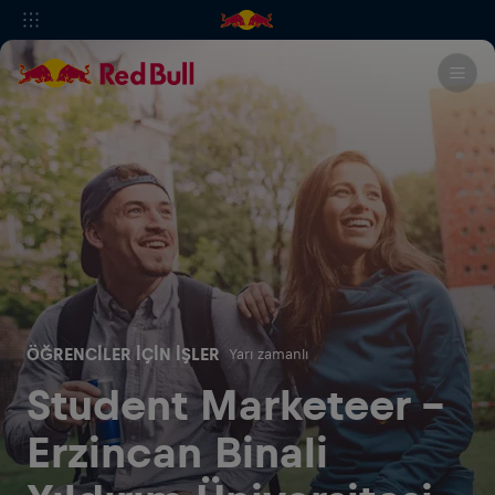
ÖĞRENCILER IÇIN İŞLER
Yarı zamanlı
Student Marketeer -
Erzincan Binali