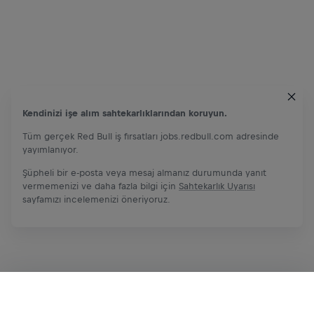
Kendinizi işe alım sahtekarlıklarından koruyun.
Tüm gerçek Red Bull iş fırsatları jobs.redbull.com adresinde
yayımlanıyor.
Şüpheli bir e-posta veya mesaj almanız durumunda yanıt
vermemenizi ve daha fazla bilgi için
Sahtekarlık Uyarısı
sayfamızı incelemenizi öneriyoruz.
Şimdi başvur
Paylaş