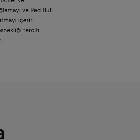
iciler ve
ağlamayı ve Red Bull
tmayı içerir.
snekliği tercih
.
a