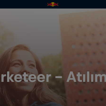
keteer - Atılı
i