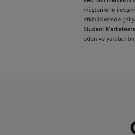
Red Bull markasını 
müşterilerle iletiş
etkinliklerinde çalı
Student Marketeers 
eden ve yaratıcı bi