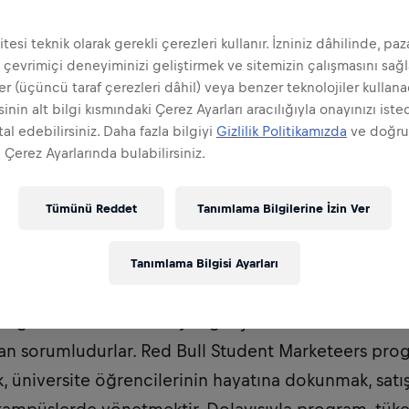
tesi teknik olarak gerekli çerezleri kullanır. İzniniz dâhilinde, pa
 çevrimiçi deneyiminizi geliştirmek ve sitemizin çalışmasını sağ
er (üçüncü taraf çerezleri dâhil) veya benzer teknolojiler kullanac
inin alt bilgi kısmındaki Çerez Ayarları aracılığıyla onayınızı iste
al edebilirsiniz. Daha fazla bilgiyi
Gizlilik Politikamızda
ve doğr
 Çerez Ayarlarında bulabilirsiniz.
Tümünü Reddet
Tanımlama Bilgilerine İzin Ver
rketeer'lar dünyanın en dinamik ve güçlü marka ve 
Tanımlama Bilgisi Ayarları
 olurlar. Red Bull'un hedef kitlesini göz önünde bu
gelerinde marka imajını geliştirecek ve ürün bilinir
an sorumludurlar. Red Bull Student Marketeers pro
k, üniversite öğrencilerinin hayatına dokunmak, satış