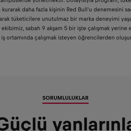
kampüslerde yönetmektir. Dolayısıyla program, tüket
im kurarak daha fazla kişinin Red Bull'u denemesini s
şarak tüketicilere unutulmaz bir marka deneyimi yaşa
ekibimiz, sabah 9 akşam 5 bir işte çalışmak yerine e
r iş ortamında çalışmak isteyen öğrencilerden oluşur
SORUMLULUKLAR
Güçlü yanlarınl