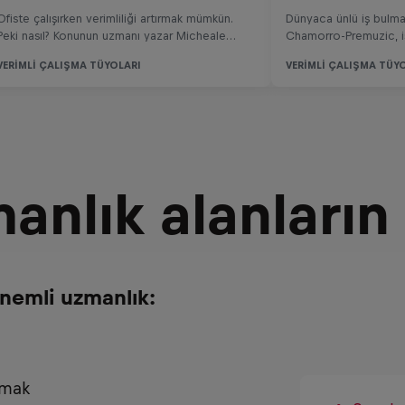
manlık alanların
nemli uzmanlık:
lmak