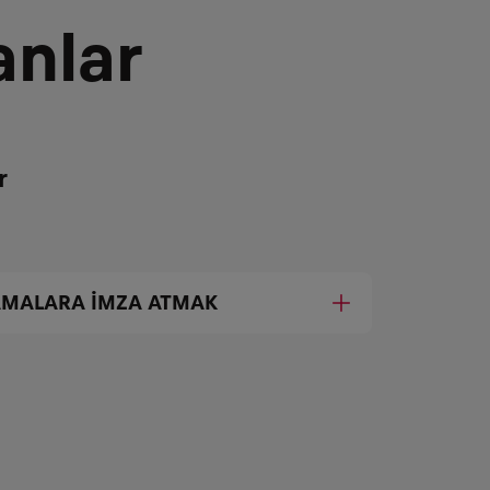
anlar
r
MALARA İMZA ATMAK