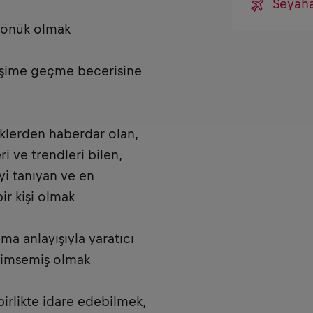
Seyah
 dönük olmak
letişime geçme becerisine
iklerden haberdar olan,
i ve trendleri bilen,
iyi tanıyan ve en
ir kişi olmak
lma anlayışıyla yaratıcı
nimsemiş olmak
birlikte idare edebilmek,