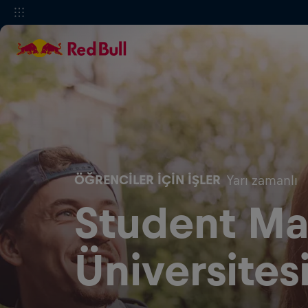
ÖĞRENCILER IÇIN İŞLER
Yarı zamanlı
Student Mar
Üniversites