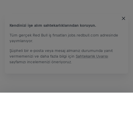
Kendinizi işe alım sahtekarlıklarından koruyun.
Tüm gerçek Red Bull iş fırsatları jobs.redbull.com adresinde
yayımlanıyor.
Şüpheli bir e-posta veya mesaj almanız durumunda yanıt
vermemenizi ve daha fazla bilgi için
Sahtekarlık Uyarısı
sayfamızı incelemenizi öneriyoruz.
Şimdi başvur
Paylaş