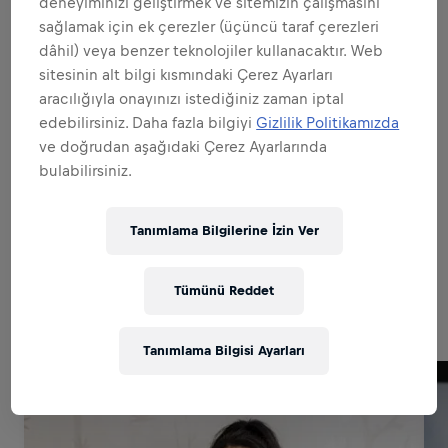
deneyiminizi geliştirmek ve sitemizin çalışmasını
MARKA VE ÜRÜNÜN ELÇİSİ OLMAK
sağlamak için ek çerezler (üçüncü taraf çerezleri
dâhil) veya benzer teknolojiler kullanacaktır. Web
sitesinin alt bilgi kısmındaki Çerez Ayarları
MÜKKEMMEL UYGULAMALARA İMZA
aracılığıyla onayınızı istediğiniz zaman iptal
ATMAK
edebilirsiniz. Daha fazla bilgiyi
Gizlilik Politikamızda
ve doğrudan aşağıdaki Çerez Ayarlarında
bulabilirsiniz.
SATIŞTA UZMANLAŞMAK
Tanımlama Bilgilerine İzin Ver
Related to this position
Tümünü Reddet
Tanımlama Bilgisi Ayarları