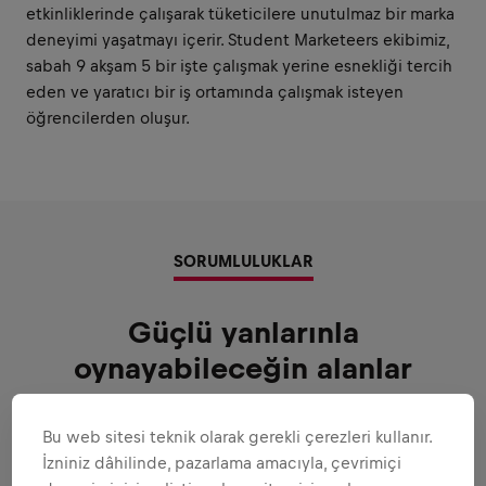
etkinliklerinde çalışarak tüketicilere unutulmaz bir marka
deneyimi yaşatmayı içerir. Student Marketeers ekibimiz,
sabah 9 akşam 5 bir işte çalışmak yerine esnekliği tercih
eden ve yaratıcı bir iş ortamında çalışmak isteyen
öğrencilerden oluşur.
SORUMLULUKLAR
Güçlü yanlarınla
oynayabileceğin alanlar
Sana güvenebileceğimiz tüm sorumluluklar
Bu web sitesi teknik olarak gerekli çerezleri kullanır.
Hepsini genişlet
İzniniz dâhilinde, pazarlama amacıyla, çevrimiçi