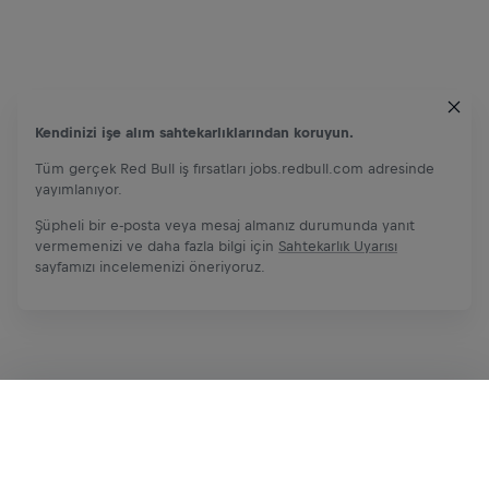
Kendinizi işe alım sahtekarlıklarından koruyun.
Tüm gerçek Red Bull iş fırsatları jobs.redbull.com adresinde
yayımlanıyor.
Şüpheli bir e-posta veya mesaj almanız durumunda yanıt
vermemenizi ve daha fazla bilgi için
Sahtekarlık Uyarısı
sayfamızı incelemenizi öneriyoruz.
Şimdi başvur
Paylaş