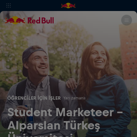
ÖĞRENCILER IÇIN İŞLER
Yarı zamanlı
Student Marketeer -
Alparslan Türkeş