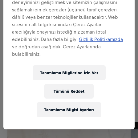
Hepsini genişlet
deneyiminizi geliştirmek ve sitemizin çalışmasını
sağlamak için ek çerezler (üçüncü taraf çerezleri
MARKA VE ÜRÜNÜN ELÇİSİ OLMAK
dâhil) veya benzer teknolojiler kullanacaktır. Web
sitesinin alt bilgi kısmındaki Çerez Ayarları
aracılığıyla onayınızı istediğiniz zaman iptal
SATIŞTA UZMANLAŞMAK
edebilirsiniz. Daha fazla bilgiyi
Gizlilik Politikamızda
ve doğrudan aşağıdaki Çerez Ayarlarında
bulabilirsiniz.
MÜKEMMEL UYGULAMALARA İMZA
ATMAK
Tanımlama Bilgilerine İzin Ver
Tümünü Reddet
Related to this position
Tanımlama Bilgisi Ayarları