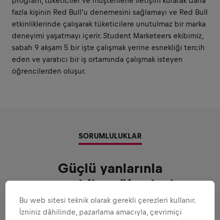
program, tüketiciler ve müşterilerle iletişim kurarak daha
fazla kişinin Red Bull'u denemesini sağlamayı ve Red Bull
etkinliklerinde çalışarak tüketicilere unutulmaz bir marka
deneyimi yaşatmayı içerir. Student Marketeers ekibimiz,
sabah 9 akşam 5 bir işte çalışmak yerine esnekliği tercih
eden ve yaratıcı bir iş ortamında çalışmak isteyen
öğrencilerden oluşur.
SORUMLULUKLAR
Güçlü yanlarınla
oynayabileceğin alanlar
Bu web sitesi teknik olarak gerekli çerezleri kullanır.
Sana güvenebileceğimiz tüm sorumluluklar
İzniniz dâhilinde, pazarlama amacıyla, çevrimiçi