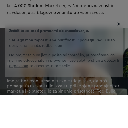
kot 4.000 Student Marketeerjev širi prepoznavnost in
navdušenje za blagovno znamko po vsem svetu.
Zaščitite se pred prevarami ob zaposlovanju.
Vse legitimne zaposlitvene priložnosti v podjetju Red Bull so
objavljene na jobs.redbull.com.
Če prejmete sumljivo e-pošto ali sporočilo, priporočamo, da
ODGOVORNOSTI
nanj ne odgovarjate in preverite našo spletno stran z
opozorili
o prevarah
za dodatne informacije.
Imel/a boš moč uresničiti svoje ideje tako, da boš
pomagal/a ustvarjati in izvajati prilagojene prodajne ter
marketinške strategije za širjenje prisotnosti Red Bulla
na svojem kampusu in v njegovi okolici, tako na spletu
kot v živo.
Prijavi se zdaj
Pridruži se naši skupnosti
Deli