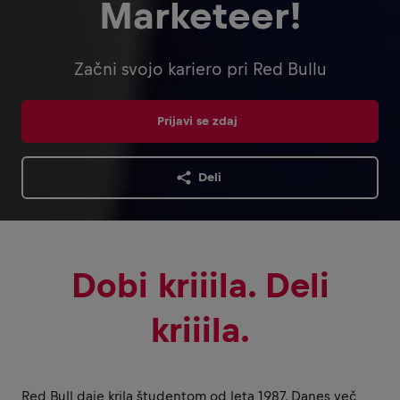
Marketeer!
Začni svojo kariero pri Red Bullu
Prijavi se zdaj
Deli
Dobi kriiila. Deli
kriiila.
Red Bull daje krila študentom od leta 1987. Danes več