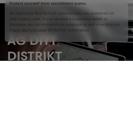
Protect yourself from recruitment scams.
All legitimate Red Bull job opportunities are published on
jobs.redbull.com. If you receive a suspicious email or
message, we recommend not responding and checking our
Fraud Warning
page for further information.
ÄG DITT
DISTRIKT
Var en entreprenör och äg ditt distrikt genom att
Kom Igång
Dela
använda och utveckla vår produktportfölj. Använd dina
styrkor och din passion för att möjliggöra egna
karriärsmöjligheter samtidigt som du växer våra affärer
med lokala butiker på ditt distrikt. Bygg relationer
genom att förse dina kunder med förstklassig service
och försäkra dig om att alla möjligheter undersöks. Var
en del av ett högmotiverat team som alltid strävar efter
framgång.