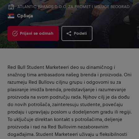
ATLANTIC BRANDS D.O.O. ZA PROMET I USLUGE BEOGRAD
Србија
Prijavi se odmah
Podeli
Red Bull Student Marketeeri deo su dinamičnog i
snažnog tima ambasadora našeg brenda i proizvoda. Oni
razumeju Red Bullovu ciljnu grupu i odgovorni su za
plasiranje imidža brenda, predstavljanje i razumevanje
proizvoda na svom području rada. Njihov cilj je da dođu
do novih potrošača, zainteresuju studente, povećaju
prodaju i upravljaju poslom u dodeljenom gradu ili regiji.
To uključuje direktan kontakt s potrošačima, deljenje
proizvoda i rad na Red Bullovim nezaboravnim
događajima. Student Marketeeri uživaju u fleksibilnosti