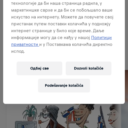
технологије да би наша страница радила, у
маркетиншке сврхе и да би се побољшало ваше
искуство на интернету. Можете да повучете свој
BUDI PRODAJNI STRUČNJAK
пристанак путем поставки колачића у подножју
интернет странице у било које време. Даље
информације могу да се нађу у нашој
Политици
приватности
и у Поставкама колачића директно
Related to this position
испод.
Одбиј све
Dozvoli kolačiće
Podešavanje kolačića