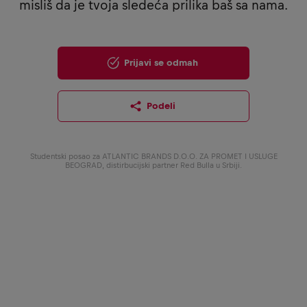
misliš da je tvoja sledeća prilika baš sa nama.
Prijavi se odmah
Podeli
Studentski posao za ATLANTIC BRANDS D.O.O. ZA PROMET I USLUGE
BEOGRAD, distirbucijski partner Red Bulla u Srbiji.