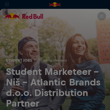
STUDENT JOBS
Pola radnog vremena
Student Marketeer -
Niš - Atlantic Brands
d.o.o. Distribution
Partner