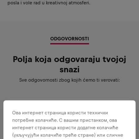
posla i vole rad u kreativnoj atmosferi.
ODGOVORNOSTI
Polja koja odgovaraju tvojoj
snazi
Sve odgovornosti zbog kojih ćemo ti verovati:
BUDI AMBASADOR BRENDA I
Ова интернет страница користи технички
PROIZVODA
потребне колачиће. С вашим пристанком, ова
интернет страница користи додатне колачиће
(укључујући колачиће треће стране) или сличне
IZVRSNOST U POSLU