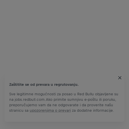
Zaštitite se od prevara u regrutovanju.
Sve legitimne mogućnosti za posao u Red Bullu objavljene su
na jobs.redbull.com.Ako primite sumnjivu e-poštu ili poruku,
preporučujemo vam da ne odgovarate i da proverite našu
stranicu sa
upozorenjima o prevari
za dodatne informacije.