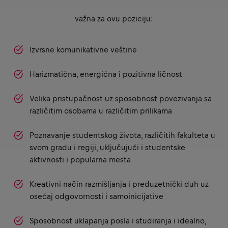
važna za ovu poziciju:
Izvrsne komunikativne veštine
Harizmatična, energična i pozitivna ličnost
Velika pristupačnost uz sposobnost povezivanja sa
različitim osobama u različitim prilikama
Poznavanje studentskog života, različitih fakulteta u
svom gradu i regiji, uključujući i studentske
aktivnosti i popularna mesta
Kreativni način razmišljanja i preduzetnički duh uz
osećaj odgovornosti i samoinicijative
Sposobnost uklapanja posla i studiranja i idealno,