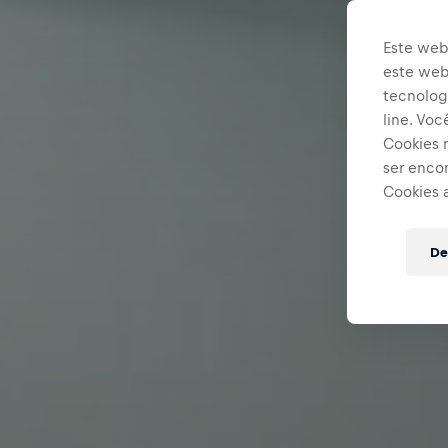
Este web
este webs
tecnologi
line. Vo
Cookies 
ser enco
Cookies 
De