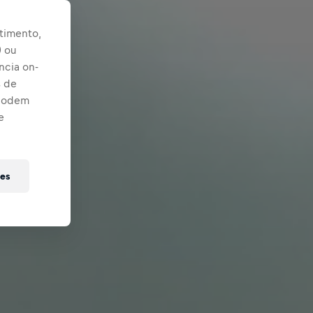
timento,
) ou
ncia on-
s de
 podem
e
ies