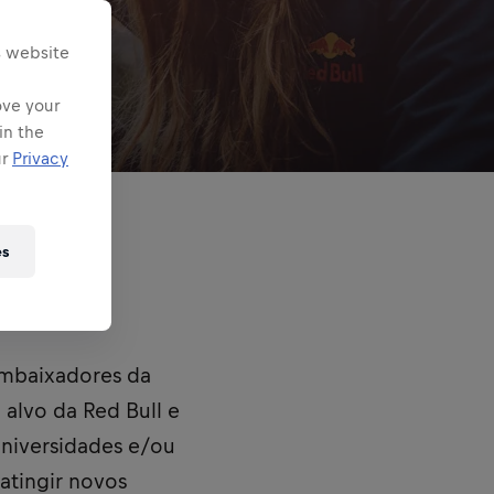
s website
ove your
in the
ur
Privacy
es
embaixadores da
alvo da Red Bull e
universidades e/ou
atingir novos