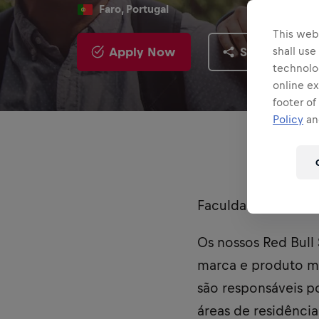
Faro, Portugal
This webs
Apply Now
Share
shall use
technolo
online ex
footer of
Policy
and
Faculdades alvo: U
Os nossos Red Bull
marca e produto ma
são responsáveis p
áreas de residênci