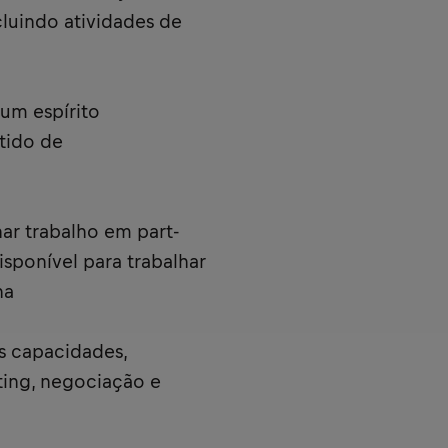
cluindo atividades de
um espírito
tido de
r trabalho em part-
sponível para trabalhar
na
s capacidades,
ting, negociação e