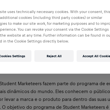
ite uses technically necessary cookies. With your consent, thi
 additional cookies (including third party cookies) or similar
gies to make our site work, for marketing purposes and to impr
perience. You can revoke your consent via the Cookie Settings 
 the website at any time. Further information can be found in o
 in the Cookie Settings directly below.
Cookies Settings
Reject All
Accept All Cooki
niversidade do Algarve
 Student Marketeers fazem parte do programa de 
is dinâmicos do mundo. Eles conhecem o público 
or levar a marca e o produto para dentro das suas 
a. O objetivo do programa de Student Marketeers é 