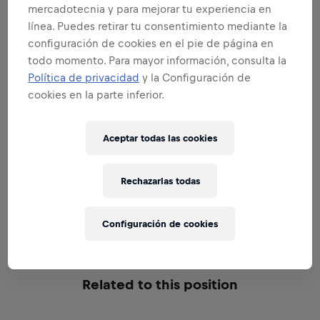
mercadotecnia y para mejorar tu experiencia en
SE UN EMBAJADOR DE LA MARCA Y
línea. Puedes retirar tu consentimiento mediante la
PRODUCTO
configuración de cookies en el pie de página en
todo momento. Para mayor información, consulta la
Política de privacidad
y la Configuración de
cookies en la parte inferior.
SE UN EXPERTO EN VENTAS
Aceptar todas las cookies
Rechazarlas todas
EXCELENCIA EN EJECUCION
Configuración de cookies
Related to this position