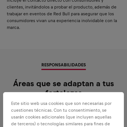
incluye el contacto directo con consumidores y
clientes, invitándolos a probar el producto, además de
trabajar en eventos de Red Bull para asegurar que los
consumidores vivan una experiencia inolvidable con la
marca.
RESPONSABILIDADES
Áreas que se adaptan a tus
fortalezas
Todas las responsabilidades que te
Este sitio web usa cookies que son necesarias por
confiaremos:
cuestiones técnicas. Con tu consentimiento, se
usarán cookies adicionales (que incluyen aquellas
Ampliar todas
de terceros) o tecnologías similares para fines de